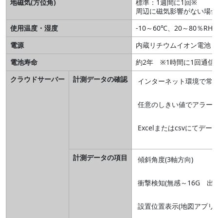
地磁気(方位角)
標準：1週間に1回※
周辺に磁気影響がない場合
使用温度・湿度
-10～60℃、20～80％RH
電源
内蔵リチウムイオン電池
電池寿命
約2年 ※1時間に1回通信
クラウドサーバー
計測データの確認
インターネット環境で常
任意のしきい値でアラー
Excelまたはcsvにてデ
計測データの項目
傾斜角度(3軸方向)
衝撃検知(無感～16G 出荷
設置位置表示(地図アプリ