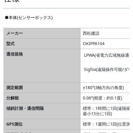
●本体(センサーボックス)
メーカー
西松建設
型式
OKIPPA104
通信規格
LPWA(省電力広域無線通信
Sigfox(遠隔操作可能/ダ
測定範囲
±180°(3軸方向の角度)
分解能
0.06°(精度：約0.1度)
傾斜計測・通信間隔
標準：1時間に1回(遠隔操
最小15分に1回)
GPS測位
標準：1週間に1回(位置測