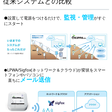
従来システムとの比較
監視・管理
●設置して電源をつける
だけで、
がすぐ
にスタート
LPWA/Sigfox(ネットワーク＆クラウド)が変状をスマー
●
トフォンやパソコンに
メール送信
直ちに