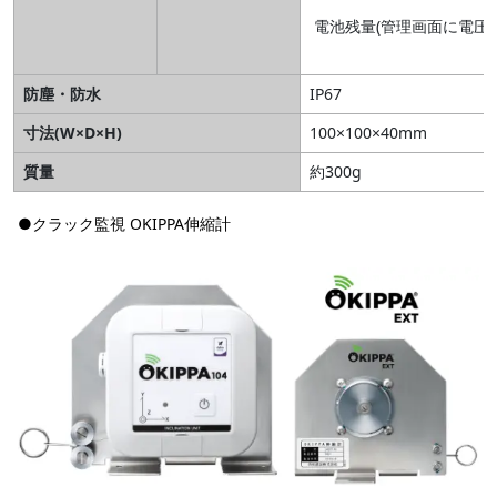
電池残量(管理画面に電圧
防塵・防水
IP67
寸法(W×D×H)
100×100×40mm
質量
約300g
●クラック監視 OKIPPA伸縮計