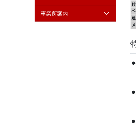
付
ペ
事業所案内
通
メ
●
軽
●
ま
●