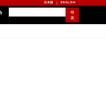
日本語
ENGLISH
検
合
索