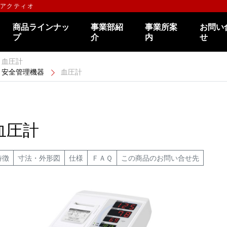
のアクティオ
商品ラインナッ
事業部紹
事業所案
お問い
プ
介
内
せ
血圧計
安全管理機器
血圧計
血圧計
特徴
寸法・外形図
仕様
ＦＡＱ
この商品のお問い合せ先