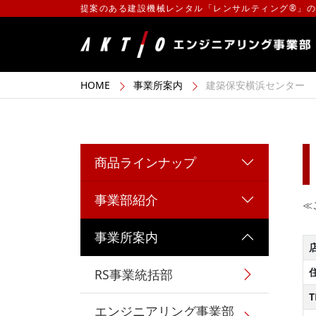
提案のある建設機械レンタル「レンサルティング®」
HOME
事業所案内
建築保安横浜センター
商品ラインナップ
事業部紹介
≪
事業所案内
RS事業統括部
T
エンジニアリング事業部