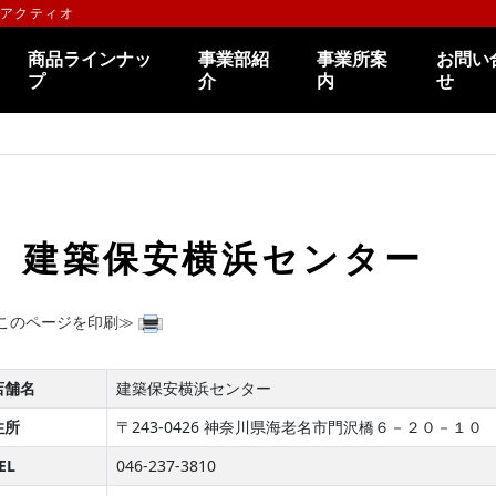
のアクティオ
商品ラインナッ
事業部紹
事業所案
お問い
プ
介
内
せ
建築保安横浜センター
このページを印刷≫
店舗名
建築保安横浜センター
住所
〒243-0426 神奈川県海老名市門沢橋６－２０－１０
EL
046-237-3810