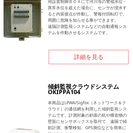
用設置制御ＢＯＸにて河川等の警戒水位・
異常水位を超えた場合に、センサが浸水す
ると内装接点が作動し、警報付回転灯で、
周囲に危険を知らせる事ができます。
遠隔計測監視システムなどの自動通報シス
テムを作動させるシステムです。
詳細を見る
傾斜監視クラウドシステム
OKIPPA104
本商品はLPWA/Sigfox（ネットワーク＆ク
ラウド）の通信網を利用した傾斜監視シス
テムです。計測対象の斜面の杭や構造物の
壁面にセンサボックスを取付て、遠隔で傾
斜計測、衝撃検知、GPS測位などを簡単に