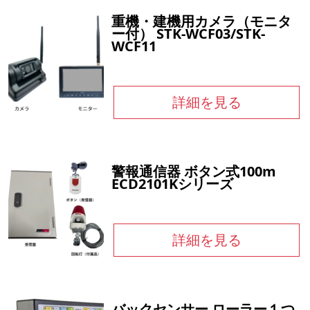
重機・建機用カメラ（モニタ
ー付） STK-WCF03/STK-
WCF11
詳細を見る
警報通信器 ボタン式100m
ECD2101Kシリーズ
詳細を見る
バックセンサー ローラー１つ