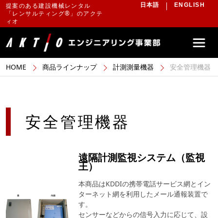
提案のある建設機械レンタル
日本語
ENGLISH
「レンサルティング®」のアクテ
ィオ
HOME
商品ラインナップ
計測測量機器
安全管理機器
安全管理機器
遠隔計測監視システム（監視
王）
本商品はKDDIの携帯電話サービス網とイン
ターネット網を利用したメール通報装置で
す。
センサーなどからの信号入力に応じて、設