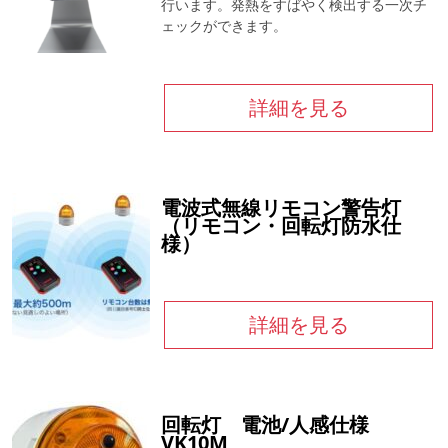
行います。発熱をすばやく検出する一次チ
ェックができます。
詳細を見る
電波式無線リモコン警告灯
（リモコン・回転灯防水仕
様）
詳細を見る
回転灯 電池/人感仕様
VK10M