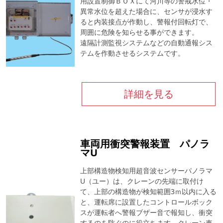
用設置制御ＢＯＸにて河川等の警戒水位・
異常水位を超えた場合に、センサが浸水す
ると内装接点が作動し、警報付回転灯で、
周囲に危険を知らせる事ができます。
遠隔計測監視システムなどの自動通報シス
テムを作動させるシステムです。
詳細を見る
車両用衝突警報装置 パノラ
マU
上部構造物検知用超音波センサーパノラマ
U（ユー）は、クレーンの先端に取付け
て、上部の構造物が検知範囲3ｍ以内に入る
と、運転席に設置したコントロールボック
スが運転者へ警報ブザー音で報知し、衝突
するのを防ぐのに役立ちます。クレーン車