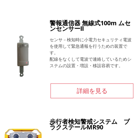
警報通信器 無線式100m ムセ
ンセンサーⅡ
センサ－検知時に小電力セキュリティ電波
を使用して緊急通報を行うための装置で
す。
配線をなくして電波で連絡しているためシ
ステムの設置・増設・移設容易です。
詳細を見る
歩行者検知警戒システム ブ
ラクステールMR90