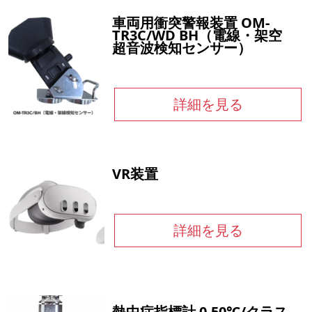
車両用衝突警報装置 OM-
TR3C/WD BH（電線・架空
超音波検知センサー）
詳細を見る
VR装置
詳細を見る
熱中症指標計 0-50℃/クラス