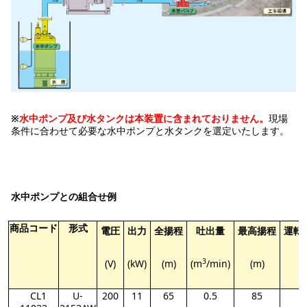
※
水中ポンプ及び水タンクは本装置に含まれておりません。
現場
条件に合わせて必要な水中ポンプと水タンクを選定いたします。
水中ポンプとの組合せ例
商品コード
形式
電圧
出力
全揚程
吐出量
最高揚程
運転
3
(V)
(kW)
(m)
(m
/min)
(m)
(
CL1
U-
200
11
65
0.5
85