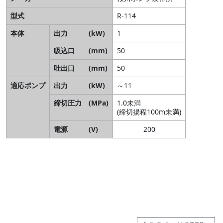
型式
R-114
本体
出力 (kW)
1
吸込口 (mm)
50
吐出口 (mm)
50
適応ポンプ
出力 (kW)
～11
締切圧力 (MPa)
1.0未満
(締切揚程100m未満)
電源 (V)
200