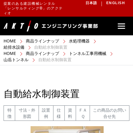
提案のある建設機械レンタル
日本語
ENGLISH
「レンサルティング®」のアクテ
ィオ
HOME
商品ラインナップ
水処理機器
給排水設備
自動給水制御装置
HOME
商品ラインナップ
トンネル工事用機械
山岳トンネル
自動給水制御装置
自動給水制御装置
特
寸法・外
設置
仕
資
ＦＡ
この商品のお問い
徴
形図
例
様
料
Ｑ
合せ先