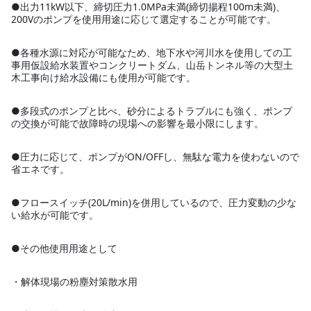
●出力11kW以下、締切圧力1.0MPa未満(締切揚程100m未満)、
200Vのポンプを使用用途に応じて選定することが可能です。
●各種水源に対応が可能なため、地下水や河川水を使用しての工
事用仮設給水装置やコンクリートダム、山岳トンネル等の大型土
木工事向け給水設備にも使用が可能です。
●多段式のポンプと比べ、砂分によるトラブルにも強く、ポンプ
の交換が可能で故障時の現場への影響を最小限にします。
●圧力に応じて、ポンプがON/OFFし、無駄な電力を使わないので
省エネです。
●フロースイッチ(20L/min)を併用しているので、圧力変動の少な
い給水が可能です。
●その他使用用途として
・解体現場の粉塵対策散水用