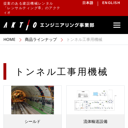
提案のある建設機械レンタル
日本語
ENGLISH
「レンサルティング®」のアクテ
ィオ
HOME
商品ラインナップ
トンネル工事用機械
トンネル工事用機械
シールド
流体輸送設備