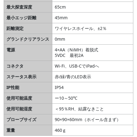
最大探査深度
65cm
最小エッジ距離
45mm
距離測定
ワイヤレスホイール、±2％
グランドクリアランス
0mm
電源
4×AA（NiMH）着脱式
5VDC 最初2A
コネクタ
Wi-Fi、USB-CでiPadへ
ステータス表示
赤/緑/青のLED表示
IP性能
IP54
使用可能温度
ー10～50℃
使用可能湿度
＜95％RH、結露なきこと
プローブサイズ
90×90×60mm（ホイール含まず）
重量
460ｇ