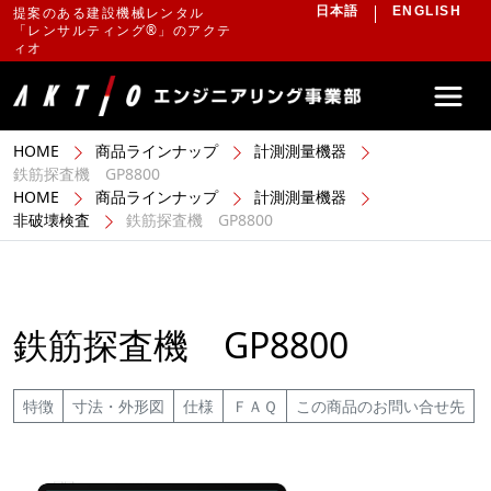
提案のある建設機械レンタル
日本語
ENGLISH
「レンサルティング®」のアクテ
ィオ
HOME
商品ラインナップ
計測測量機器
鉄筋探査機 GP8800
HOME
商品ラインナップ
計測測量機器
非破壊検査
鉄筋探査機 GP8800
鉄筋探査機 GP8800
特徴
寸法・外形図
仕様
ＦＡＱ
この商品のお問い合せ先