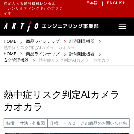
提案のある建設機械レンタル
日本語
ENGLISH
「レンサルティング®」のアクテ
ィオ
HOME
商品ラインナップ
計測測量機器
熱中症リスク判定AIカメラ カオカラ
HOME
商品ラインナップ
計測測量機器
安全管理機器
熱中症リスク判定AIカメラ カオカラ
熱中症リスク判定AIカメラ
カオカラ
特徴
寸法・外形図
仕様
ＦＡＱ
この商品のお問い合せ先