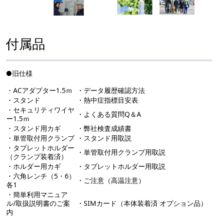
付属品
●旧仕様
・ACアダプター1.5ｍ
・データ履歴確認方法
・スタンド
・熱中症指標目安表
・セキュリティワイヤ
・よくある質問Q＆A
ー1.5ｍ
・スタンド用カギ
・弊社検査成績書
・単管取付用クランプ
・スタンド用取説
・タブレットホルダー
・単管取付用クランプ用取説
（クランプ装着済）
・ホルダー用カギ
・タブレットホルダー用取説
・六角レンチ（5・6）
・ご注意（高温注意）
各1
・簡単利用マニュア
ル/取扱説明書のご案
・SIMカード（本体装着済 オプション品）
内