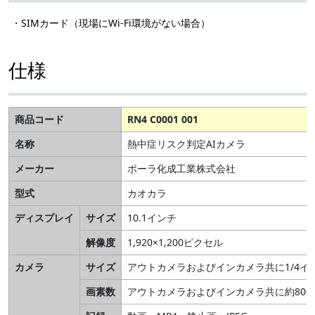
・SIMカード（現場にWi-Fi環境がない場合）
仕様
商品コード
RN4 C0001 001
名称
熱中症リスク判定AIカメラ
メーカー
ポーラ化成工業株式会社
型式
カオカラ
ディスプレイ
サイズ
10.1インチ
解像度
1,920×1,200ピクセル
カメラ
サイズ
アウトカメラおよびインカメラ共に1/4イ
画素数
アウトカメラおよびインカメラ共に約800