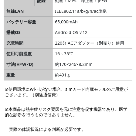
記録
動画：MP4 静止画：JPEG
無線LAN
IEEE802.11a/b/g/n/ac準拠
バッテリー容量
65,000mAh
搭載OS
Android OS v.12
充電時間
220分 ACアダプター（別売り）使用
使用可能温度
16～35℃
寸法(H×W×D)
約170×246×8.2mm
重量
約491ｇ
※使用環境にWi-Fiがない場合、simカード内蔵モデルのご用意が
ございます。（別途通信費）
※本商品は熱中症リスク要因を元に注意を促す機器であり、医学
的な診断を行うものではありません。
実際の体調状況による判断が必要です。