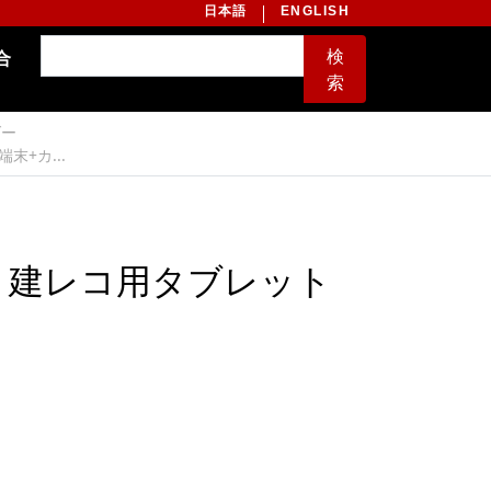
日本語
ENGLISH
検
合
索
ダー
+カ...
 建レコ用タブレット