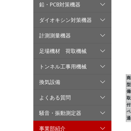
鉛・PCB対策機器
ダイオキシン対策機器
計測測量機器
足場機材 荷取機械
トンネル工事用機械
商
換気設備
型
備
よくある質問
取
付
ペ
騒音・振動測定器
通
事業部紹介