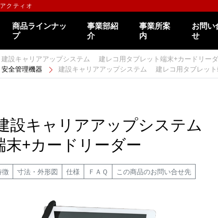
のアクティオ
商品ラインナッ
事業部紹
事業所案
お問い
プ
介
内
せ
建設キャリアアップシステム 建レコ用タブレット端末+カードリー
安全管理機器
建設キャリアアップシステム 建レコ用タブレット端末
建設キャリアアップシステム
端末+カードリーダー
特徴
寸法・外形図
仕様
ＦＡＱ
この商品のお問い合せ先