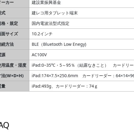
メーカー
建設業振興基金
型式
建レコ用タブレット端末
規格・規定
国内電波法型式指定
画面サイズ
10.2インチ
接続方法
BLE（Bluetooth Low Enegy)
電源
AC100V
使用温度・湿度
iPad:0~35℃・5～95％（結露なきこと） カードリ
法(W×D×H)
iPad:174×7.5×250.6mm カードリーダー：64×14×
質量
iPad:493g、カードリーダー：74ｇ
AQ