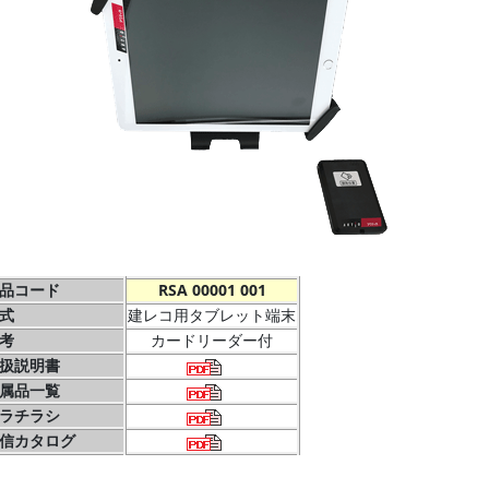
品コード
RSA 00001 001
式
建レコ用タブレット端末
考
カードリーダー付
扱説明書
属品一覧
ラチラシ
信カタログ