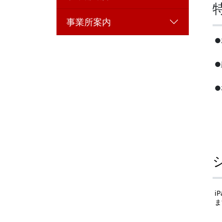
事業所案内
●
●
●
i
ま