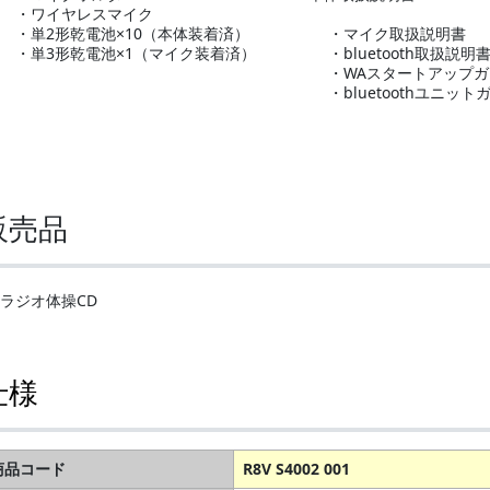
・ワイヤレスマイク
・単2形乾電池×10（本体装着済）
・マイク取扱説明書
・単3形乾電池×1（マイク装着済）
・bluetooth取扱説明
・WAスタートアップ
・bluetoothユニット
販売品
・ラジオ体操CD
仕様
商品コード
R8V S4002 001