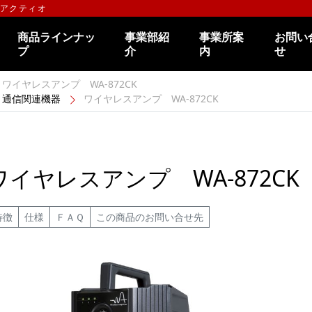
のアクティオ
商品ラインナッ
事業部紹
事業所案
お問い
プ
介
内
せ
ワイヤレスアンプ WA-872CK
通信関連機器
ワイヤレスアンプ WA-872CK
ワイヤレスアンプ WA-872CK
特徴
仕様
ＦＡＱ
この商品のお問い合せ先