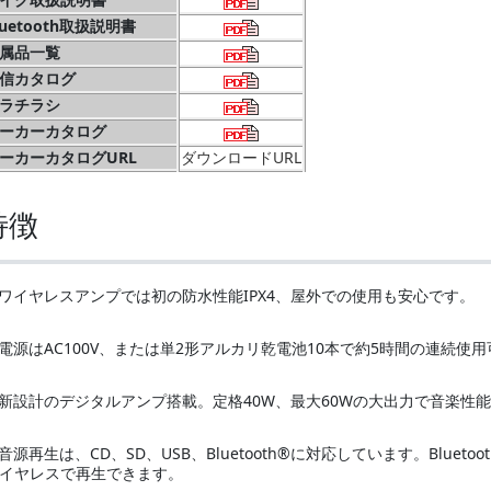
luetooth取扱説明書
属品一覧
信カタログ
ラチラシ
ーカーカタログ
ーカーカタログURL
ダウンロードURL
特徴
ワイヤレスアンプでは初の防水性能IPX4、屋外での使用も安心です。
電源はAC100V、または単2形アルカリ乾電池10本で約5時間の連続使
新設計のデジタルアンプ搭載。定格40W、最大60Wの大出力で音楽性
音源再生は、CD、SD、USB、Bluetooth®に対応しています。Blu
イヤレスで再生できます。