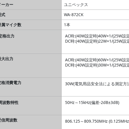
メーカー
ユニペックス
型式
WA-872CK
付属マイク数
1本
定格出力
AC時:(40W設定時)40W×1/(25W設
DC時:(40W設定時)22W×1/(25W設
最大出力
AC時:(40W設定時)60W×1/(25W設
DC時:(40W設定時)30W×1/(25W設
定格消費電力
30W(電気用品安全法による測定方
周波数特性
50Hz～15kHz(偏差-2dB±3dB)
受信周波数
806.125～809.750MHz (0.125M