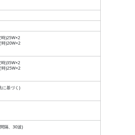
定時)25W×2
定時)20W×2
定時)35W×2
定時)25W×2
法に基づく)
Hz間隔、30波)