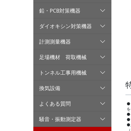
鉛・PCB対策機器
ダイオキシン対策機器
計測測量機器
足場機材 荷取機械
トンネル工事用機械
換気設備
よくある質問
●
を
●
騒音・振動測定器
●
●
（