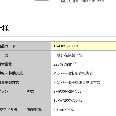
仕様
商品コード
TG4 02300 001
メーカー
（株）荏原製作所
3
※1
最大風量
225m
/min
運転・起動方式
インバータ制御運転方式
風量制御方式
インバータ手動風量制御方式
ファン
型式
SMP30N-2P-No3
15kW/200V/60Hz
1次フィルタ
捕集効率
0.3μm×20％