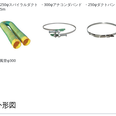
250φスパイラルダクト
・300φアナコンダバンド
・250φダクトバン
5m
風管φ300
外形図