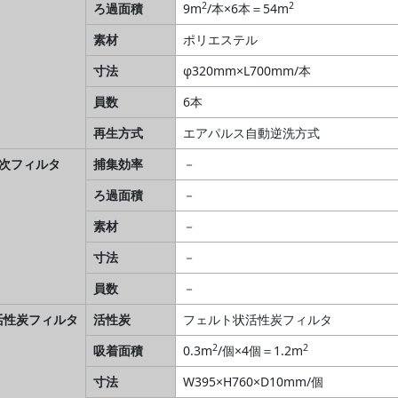
2
2
ろ過面積
9m
/本×6本＝54m
素材
ポリエステル
寸法
φ320mm×L700mm/本
員数
6本
再生方式
エアパルス自動逆洗方式
2次フィルタ
捕集効率
－
ろ過面積
－
素材
－
寸法
－
員数
－
活性炭フィルタ
活性炭
フェルト状活性炭フィルタ
2
2
吸着面積
0.3m
/個×4個＝1.2m
寸法
W395×H760×D10mm/個