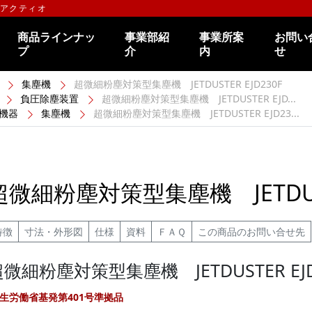
のアクティオ
商品ラインナッ
事業部紹
事業所案
お問い
プ
介
内
せ
集塵機
超微細粉塵対策型集塵機 JETDUSTER EJD230F
負圧除塵装置
超微細粉塵対策型集塵機 JETDUSTER EJD...
機器
集塵機
超微細粉塵対策型集塵機 JETDUSTER EJD23...
超微細粉塵対策型集塵機 JETDUST
特徴
寸法・外形図
仕様
資料
ＦＡＱ
この商品のお問い合せ先
微細粉塵対策型集塵機 JETDUSTER EJD
生労働省基発第401号準拠品