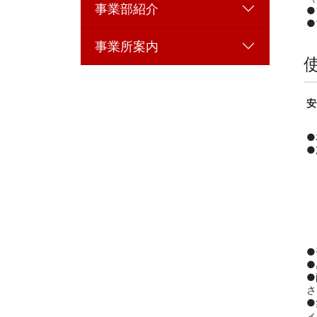
事業部紹介
●
●
事業所案内
安
●
●
・
・
・
●
●
●
さ
●
ィ