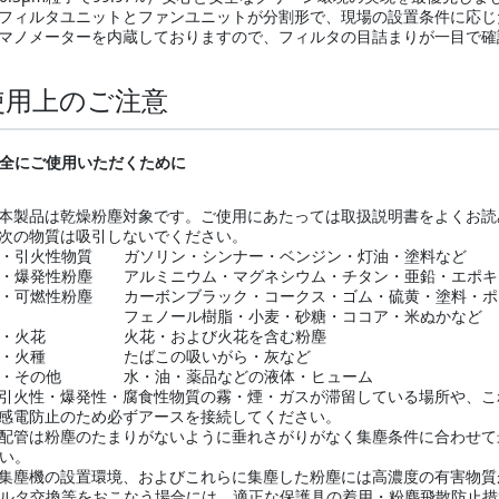
フィルタユニットとファンユニットが分割形で、現場の設置条件に応じ
マノメーターを内蔵しておりますので、フィルタの目詰まりが一目で確
使用上のご注意
全にご使用いただくために
本製品は乾燥粉塵対象です。ご使用にあたっては取扱説明書をよくお読
次の物質は吸引しないでください。
引火性物質 ガソリン・シンナー・ベンジン・灯油・塗料など
爆発性粉塵 アルミニウム・マグネシウム・チタン・亜鉛・エポキ
可燃性粉塵 カーボンブラック・コークス・ゴム・硫黄・塗料・ポ
フェノール樹脂・小麦・砂糖・ココア・米ぬかなど
・火花 火花・および火花を含む粉塵
・火種 たばこの吸いがら・灰など
・その他 水・油・薬品などの液体・ヒューム
引火性・爆発性・腐食性物質の霧・煙・ガスが滞留している場所や、こ
感電防止のため必ずアースを接続してください。
配管は粉塵のたまりがないように垂れさがりがなく集塵条件に合わせて
い。
集塵機の設置環境、およびこれらに集塵した粉塵には高濃度の有害物質
ルタ交換等をおこなう場合には、適正な保護具の着用・粉塵飛散防止措