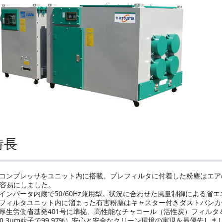
特長
コンプレッサをユニット内に搭載。プレフィルタに付着した粉塵はエア
容易にしました。
インバータ内蔵で50/60Hz兼用型。状況に合わせた風量制御による省
フィルタユニット内に溜まった有害粉塵はキャスター付きダストバンカ
厚生労働省基発401号に準拠、高性能なチャコール（活性炭）フィルタ
0.3μm粒子で99.97%）安心と安全なクリーン環境の実現を最優先しま