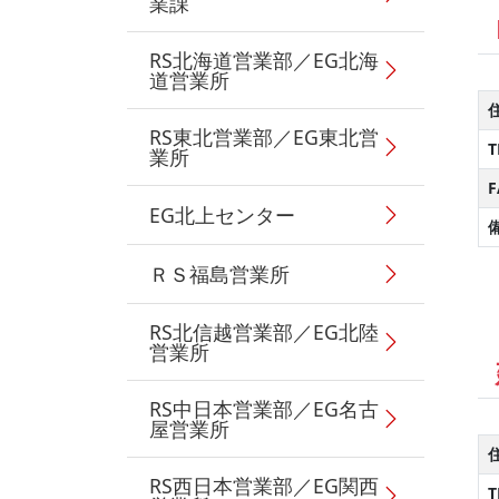
業課
RS北海道営業部／EG北海
道営業所
RS東北営業部／EG東北営
T
業所
F
EG北上センター
ＲＳ福島営業所
RS北信越営業部／EG北陸
営業所
RS中日本営業部／EG名古
屋営業所
RS西日本営業部／EG関西
T