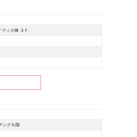
 オフィス棟 ３Ｆ
ルヂング６階