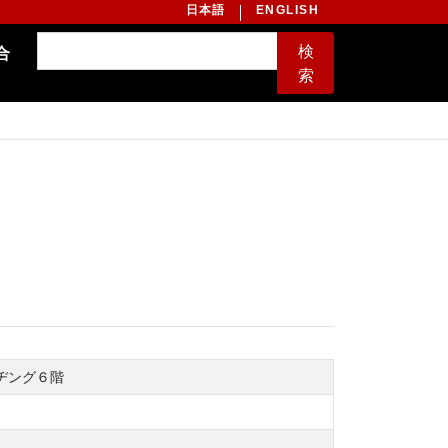
日本語
ENGLISH
検
合
索
ルヂング６階