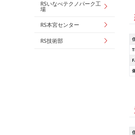
RSいなべテクノパーク工
場
RS本宮センター
RS技術部
T
F