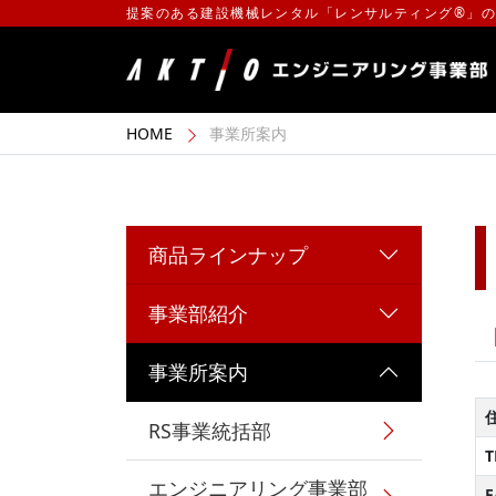
提案のある建設機械レンタル「レンサルティング®」
HOME
事業所案内
商品ラインナップ
事業部紹介
事業所案内
RS事業統括部
T
エンジニアリング事業部
F