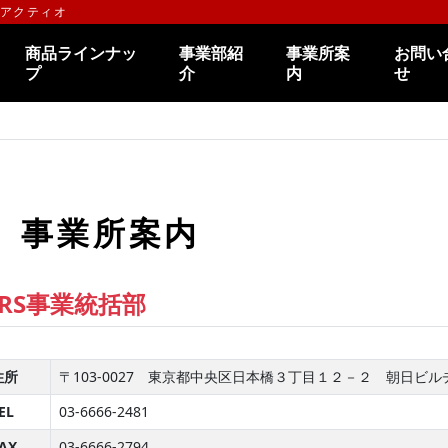
のアクティオ
商品ラインナッ
事業部紹
事業所案
お問い
プ
介
内
せ
事業所案内
RS事業統括部
住所
〒103-0027 東京都中央区日本橋３丁目１２－２ 朝日ビ
EL
03-6666-2481
AX
03-6666-2794