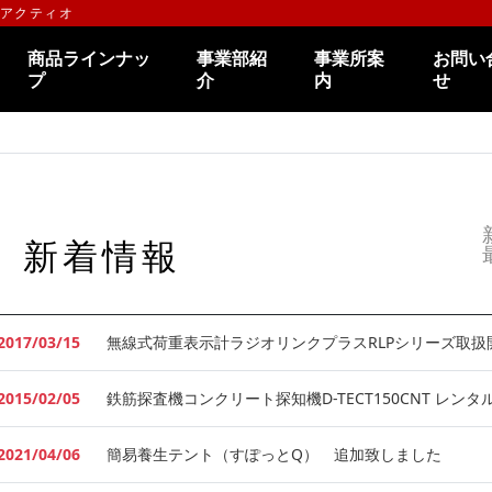
のアクティオ
商品ラインナッ
事業部紹
事業所案
お問い
プ
介
内
せ
新着情報
2017/03/15
無線式荷重表示計ラジオリンクプラスRLPシリーズ取扱
2015/02/05
鉄筋探査機コンクリート探知機D-TECT150CNT レン
2021/04/06
簡易養生テント（すぽっとQ） 追加致しました