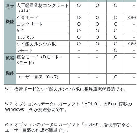
人工軽量骨材コンクリート
○
○
○
－
通常
（ALA）
石膏ボード
○
○
○
○※
機能
コンクリート
○
○
○
－
ALC
○
○
○
－
モルタル
○
○
○
－
ケイ酸カルシウム板
○
○
○
○※
Dモード
－
－
○
－
複合モード（Dモード・
－
－
○
－
拡張
Sモード）
機能
ユーザー目盛（0～7）
－
－
○
－
※１ 石膏ボードとケイ酸カルシウム板は板厚選択が必須です。
※２ オプションのデータロガーソフト「HDL-01」とExcel搭載の
Windows PCが別途必要です。
※３ オプションのデータロガーソフト「HDL-01」を使用すると、
ユーザー目盛の作成が簡単です。