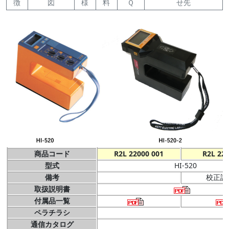
徴
図
様
料
Ｑ
せ先
商品コード
R2L 22000 001
R2L 22
型式
HI-520
備考
校正証
取扱説明書
付属品一覧
ペラチラシ
通信カタログ