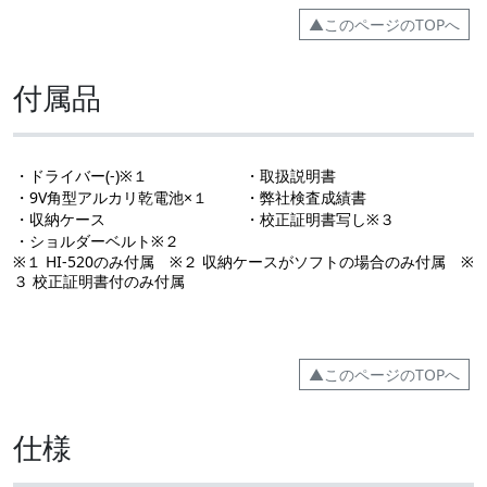
▲このページのTOPへ
付属品
・ドライバー(-)※１
・取扱説明書
・9V角型アルカリ乾電池×１
・弊社検査成績書
・収納ケース
・校正証明書写し※３
・ショルダーベルト※２
※１ HI-520のみ付属 ※２ 収納ケースがソフトの場合のみ付属 ※
３ 校正証明書付のみ付属
▲このページのTOPへ
仕様