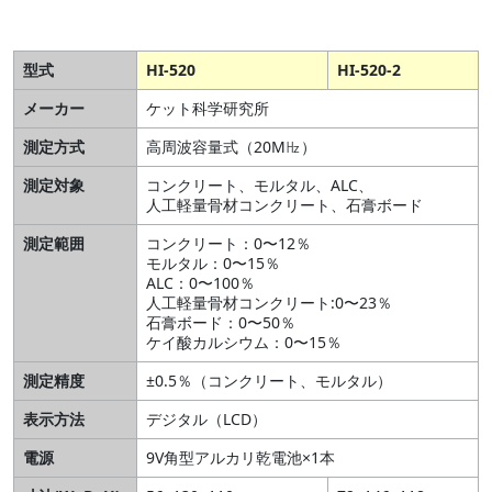
型式
HI-520
HI-520-2
メーカー
ケット科学研究所
測定方式
高周波容量式（20M㎐）
測定対象
コンクリート、モルタル、ALC、
人工軽量骨材コンクリート、石膏ボード
測定範囲
コンクリート：0〜12％
モルタル：0〜15％
ALC：0〜100％
人工軽量骨材コンクリート:0〜23％
石膏ボード：0〜50％
ケイ酸カルシウム：0〜15％
測定精度
±0.5％（コンクリート、モルタル）
表示方法
デジタル（LCD）
電源
9V角型アルカリ乾電池×1本