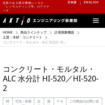
提案のある建設機械レンタル
日本語
ENGLISH
「レンサルティング®」のアクテ
ィオ
HOME
商品ラインナップ
計測測量機器
土質・木材・コンクリート
コンクリート・モルタル・ALC 水分計 HI...
コンクリート・モルタル・
ALC 水分計 HI-520／HI-520-
2
特
寸法・外形
仕
資
ＦＡ
この商品のお問い合