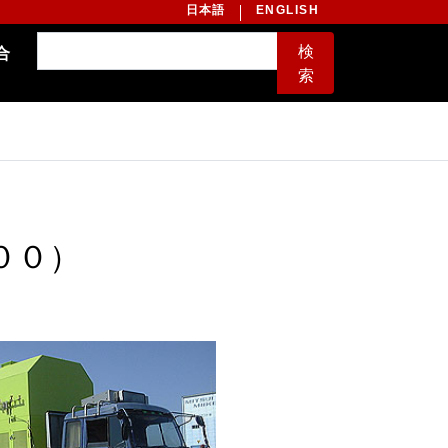
日本語
ENGLISH
検
合
索
００）