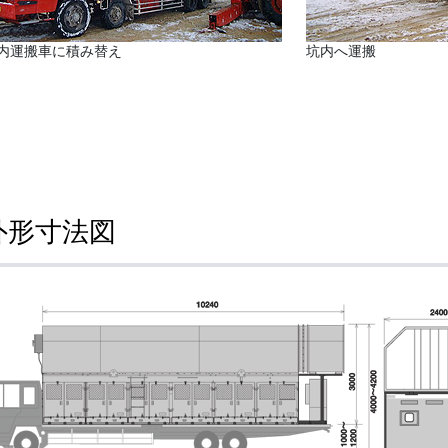
内運搬車に積み替え
坑内へ運搬
外形寸法図