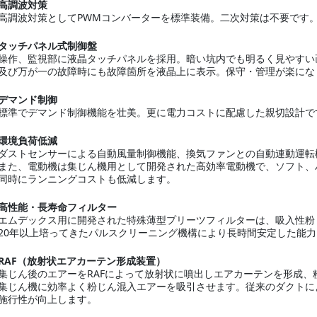
高調波対策
高調波対策としてPWMコンバーターを標準装備。二次対策は不要です
タッチパネル式制御盤
操作、監視部に液晶タッチパネルを採用。暗い坑内でも明るく見やすい
及び万が一の故障時にも故障箇所を液晶上に表示。保守・管理が楽にな
デマンド制御
標準でデマンド制御機能を壮美。更に電力コストに配慮した親切設計で
環境負荷低減
ダストセンサーによる自動風量制御機能、換気ファンとの自動連動運転
また、電動機は集じん機用として開発された高効率電動機で、ソフト、
同時にランニングコストも低減します。
高性能・長寿命フィルター
エムデックス用に開発された特殊薄型プリーツフィルターは、吸入性粉
20年以上培ってきたパルスクリーニング機構により長時間安定した能
RAF（放射状エアカーテン形成装置）
集じん後のエアーをRAFによって放射状に噴出しエアカーテンを形成、
集じん機に効率よく粉じん混入エアーを吸引させます。従来のダクトに
施行性が向上します。