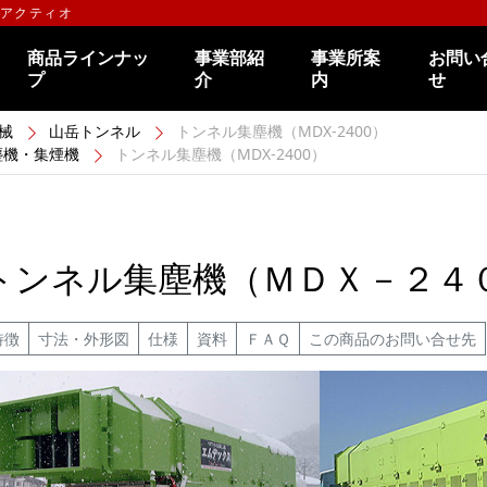
のアクティオ
商品ラインナッ
事業部紹
事業所案
お問い
プ
介
内
せ
械
山岳トンネル
トンネル集塵機（MDX-2400）
塵機・集煙機
トンネル集塵機（MDX-2400）
トンネル集塵機（ＭＤＸ－２４
特徴
寸法・外形図
仕様
資料
ＦＡＱ
この商品のお問い合せ先