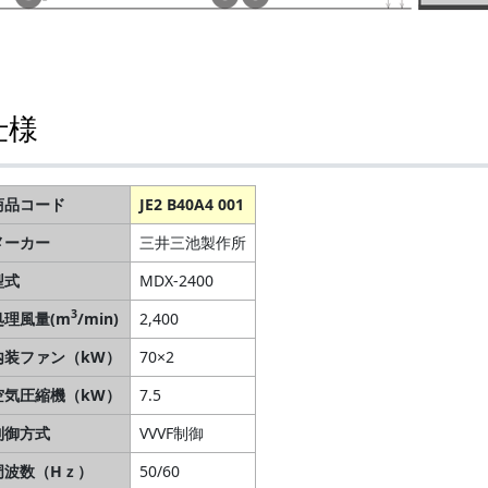
仕様
商品コード
JE2 B40A4 001
メーカー
三井三池製作所
型式
MDX-2400
3
処理風量(m
/min)
2,400
内装ファン（kW）
70×2
空気圧縮機（kW）
7.5
制御方式
VVVF制御
周波数（Hｚ）
50/60