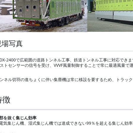
現場写真
DX-2400で広範囲の道路トンネル工事、鉄道トンネル工事に対応できま
ストセンサーの信号を受け、VVVF風量制御することで常に最適風量で運
ンネル切羽の進ちょくに伴い集塵機は常に移設を要するため、トラック
特徴
郡を抜く集じん効率
電気集じん機、湿式集じん機では達成できない99％を超える集じん効