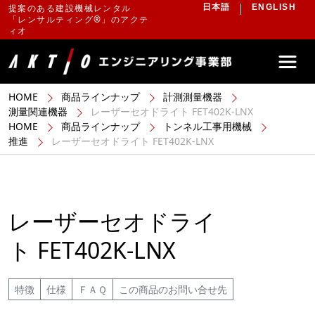
提案のある建設機械レンタル
日本語
ENGLISH
「レンサルティング®」のアクテ
ィオ
HOME
商品ラインナップ
計測測量機器
測量関連機器
レーザーセオドライト FET402K-LNX
HOME
商品ラインナップ
トンネル工事用機械
推進
レーザーセオドライト FET402K-LNX
レーザーセオドライ
ト FET402K-LNX
特徴
仕様
ＦＡＱ
この商品のお問い合せ先