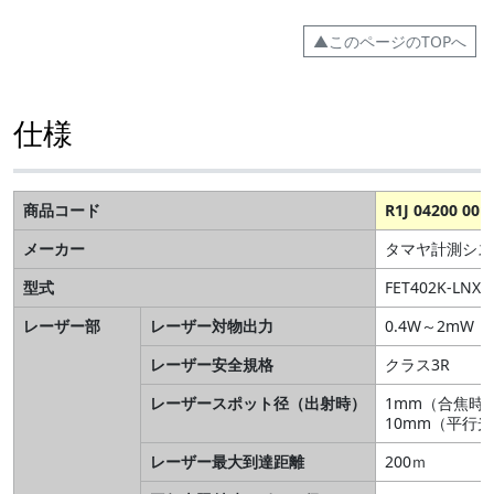
▲このページのTOPへ
仕様
商品コード
R1J 04200 001
メーカー
タマヤ計測シス
型式
FET402K-LNX
レーザー部
レーザー対物出力
0.4W～2mW
レーザー安全規格
クラス3R
レーザースポット径（出射時）
1mm（合焦時
10mm（平行
レーザー最大到達距離
200ｍ