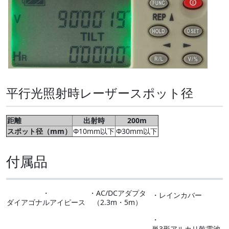
平行光照射時レーザースポット径
距離
出射時
200m
スポット径（mm）
Φ10mm以下
Φ30mm以下
付属品
・
・AC/DCアダプタ
・レインカバー
ダイアゴナルアイピース
（2.3m・5m）
・
単3形アルカリ乾電池