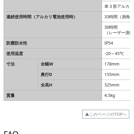
単３形アルカリ
連続使用時間（アルカリ電池使用時）
33時間（測角
30時間
（レーザー測角
防塵防水性
IP54
使用温度
-20～45℃
寸法
全幅W
178mm
奥行D
155mm
全高H
325mm
質量
4.5kg
▲このページのTOPへ