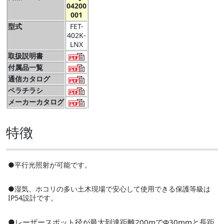
04200
001
型式
FET-
402K-
LNX
取扱説明書
付属品一覧
通信カタログ
ペラチラシ
メーカーカタログ
特徴
●平行光照射が可能です。
●湿気、ホコリの多い土木現場で安心して使用できる保護等級は
IP54設計です。
●レーザースポット径が最大到達距離200mでΦ30mmと長距