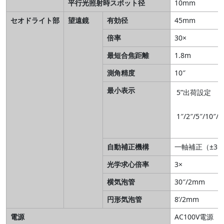
平行光照射時スポット径
10mm
セオドライト部
望遠鏡
有効径
45mm
倍率
30×
最短合焦距離
1.8m
測角精度
10″
最小表示
5”出荷設定
1″/2″/5″/10″
自動補正機構
一軸補正（±3′
光学求心倍率
3×
横気泡管
30″/2mm
円形気泡管
8’/2mm
電源
AC100V電源