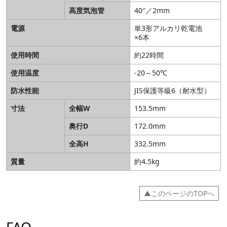
高度気泡管
40″／2mm
電源
単3形アルカリ乾電池
×6本
使用時間
約22時間
使用温度
-20～50℃
防水性能
JIS保護等級6（耐水型）
寸法
全幅W
153.5mm
奥行D
172.0mm
全高H
332.5mm
質量
約4.5kg
▲このページのTOPへ