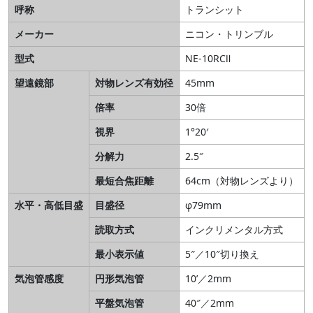
呼称
トランシット
メーカー
ニコン・トリンブル
型式
NE-10RCⅡ
望遠鏡部
対物レンズ有効径
45mm
倍率
30倍
視界
1°20′
分解力
2.5″
最短合焦距離
64cm（対物レンズより）
水平・高低目盛
目盛径
φ79mm
読取方式
インクリメンタル方式
最小表示値
5″／10″切り換え
気泡管感度
円形気泡管
10’／2mm
平盤気泡管
40″／2mm