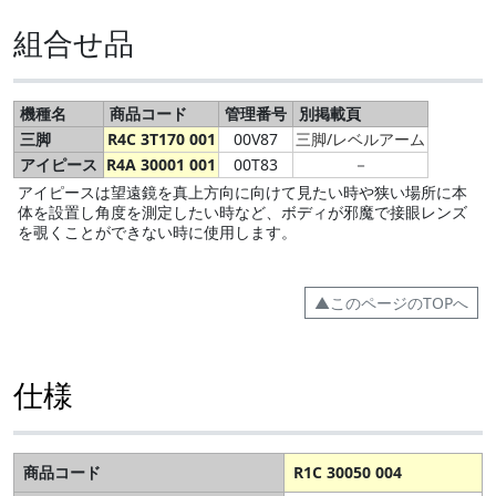
組合せ品
機種名
商品コード
管理番号
別掲載頁
三脚
R4C 3T170 001
00V87
三脚/レベルアーム
アイピース
R4A 30001 001
00T83
－
アイピースは望遠鏡を真上方向に向けて見たい時や狭い場所に本
体を設置し角度を測定したい時など、ボディが邪魔で接眼レンズ
を覗くことができない時に使用します。
▲このページのTOPへ
仕様
商品コード
R1C 30050 004