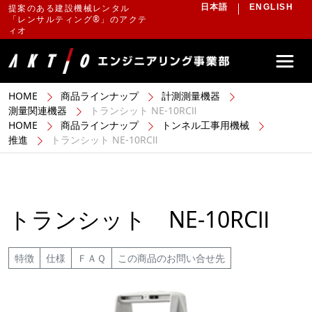
提案のある建設機械レンタル
日本語
ENGLISH
「レンサルティング®」のアクテ
ィオ
HOME
商品ラインナップ
計測測量機器
測量関連機器
トランシット NE-10RCⅡ
HOME
商品ラインナップ
トンネル工事用機械
推進
トランシット NE-10RCⅡ
トランシット NE-10RCⅡ
特徴
仕様
ＦＡＱ
この商品のお問い合せ先