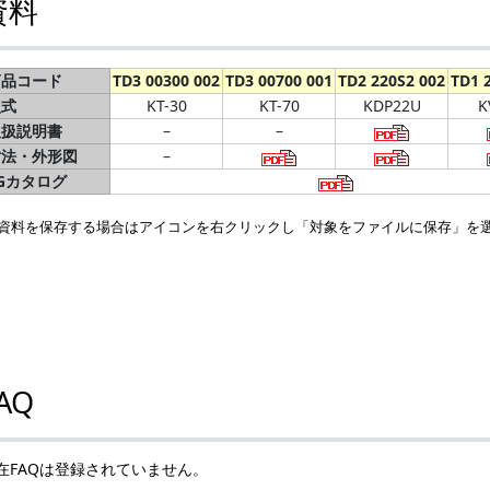
資料
商品コード
TD3 00300 002
TD3 00700 001
TD2 220S2 002
TD1 
型式
KT-30
KT-70
KDP22U
K
取扱説明書
–
–
寸法・外形図
–
Gカタログ
資料を保存する場合はアイコンを右クリックし「対象をファイルに保存」を
AQ
在FAQは登録されていません。