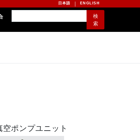
日本語
ENGLISH
検
合
索
真空ポンプユニット