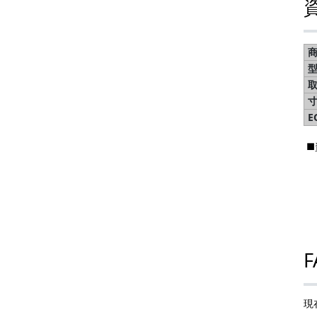
E
■
F
現