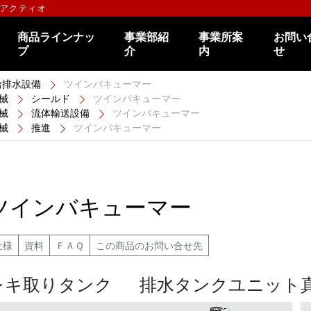
のアクティオ
商品ラインナッ
事業部紹
事業所案
お問い
プ
介
内
せ
給排水設備
ツインバキューマー
械
シールド
ツインバキューマー
械
流体輸送設備
ツインバキューマー
械
推進
ツインバキューマー
ツインバキューマー
仕様
資料
ＦＡＱ
この商品のお問い合せ先
レキ取りタンク
排水タンクユニット