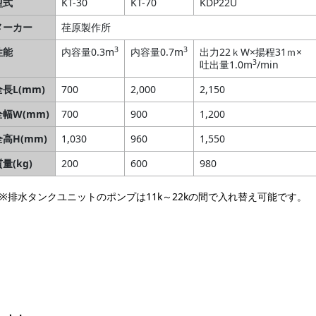
型式
KT-30
KT-70
KDP22U
メーカー
荏原製作所
3
3
性能
内容量0.3m
内容量0.7m
出力22ｋW×揚程31ｍ×
3
吐出量1.0m
/min
全長L(mm)
700
2,000
2,150
全幅W(mm)
700
900
1,200
全高H(mm)
1,030
960
1,550
量(kg)
200
600
980
排水タンクユニットのポンプは11k～22kの間で入れ替え可能です。