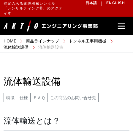
提案のある建設機械レンタル
日本語
ENGLISH
「レンサルティング®」のアクテ
ィオ
HOME
商品ラインナップ
トンネル工事用機械
流体輸送設備
流体輸送設備
流体輸送設備
特徴
仕様
ＦＡＱ
この商品のお問い合せ先
流体輸送とは？