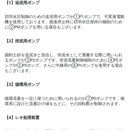
【1】送泥用ポンプ
切羽水圧制御のための送泥用ポンプが①P1ポンプで、可変速電動
機を使用しております。掘進停止時に切羽水圧保持の補助のため
に②PMポンプを用いる場合もございます。
【2】排泥用ポンプ
掘削土砂を送泥水と混合し、排泥水として運搬する際に用いられ
るポンプが③P2ポンプです。排泥流量制御補助のために④PEポ
ンプや⑤PXポンプ、さらに中継用の⑥Pnポンプを使用する場合
もございます。
【3】循環用ポンプ
循環流量を一定に保つために用いられるのが⑦P0ポンプです。循
環系に設けた流量計の値をもとに、その回転数が制御されます。
【4】レキ処理装置