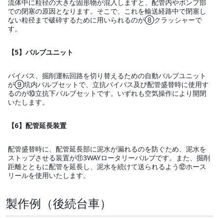
流体中に粒径の大きな固形物が混入しますと、配管内やポンプ部
での閉塞の原因となります。そこで、これを輸送経路中で閉塞し
ない粒径まで破砕するために用いられるのが⑧クラッシャーで
す。
【5】バルブユニット
バイパス、掘削運転回路を切り替えるための自動バルブユニット
が⑨坑内バルブセットで、立抗バイパス及び配管盛替時に使用す
るのが⑩立抗下バルブセットです。いずれも空気操作により開閉
いたします。
【6】配管延長装置
配管盛替時に、配管延長部に泥水が漏れるのを防ぐため、泥水を
ストップさせる装置が⑪3WAYロータリーバルブです。また、掘削
距離とともに配管を延長し、泥水を続けて送られるよう⑫ホース
リールを使用いたします。
製作例（後続台車）