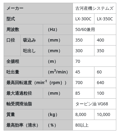
メーカー
古河産機システムズ
型式
LX-300C
LX-350C
周波数
（Hz）
50/60兼用
口径
吸込み
（mm）
350
400
吐出し
（mm）
300
350
全揚程
（m）
70
3
吐出量
（m
/min）
45
60
-1
最高回転速度（min
｛rpm｝）
700
640
最大通過粒径
（mm）
85
100
軸受潤滑油脂
タービン油 VG68
質量
（kg）
8,000
10,000
最高効率（清水）
（％）
80以上