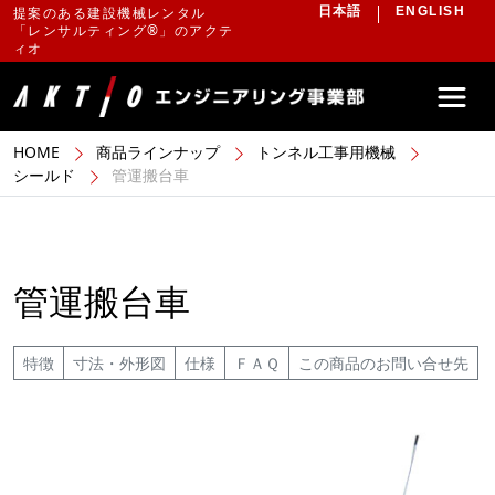
提案のある建設機械レンタル
日本語
ENGLISH
「レンサルティング®」のアクテ
ィオ
HOME
商品ラインナップ
トンネル工事用機械
シールド
管運搬台車
管運搬台車
特徴
寸法・外形図
仕様
ＦＡＱ
この商品のお問い合せ先