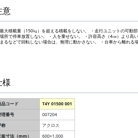
注意
最大積載量（150㎏）を超える積載をしない。 ・走行ユニットの可動
場所で停車放置しない。 ・人を乗せない。 ・許容高さ（4㎝）より高
まるなどで回転しない場合は、無理に動かさない。 ・台車から離れる
仕様
商品コード
T4Y 01500 001
管理番号
007204
呼称
アクロス
天板寸法（mm）
600×1,000