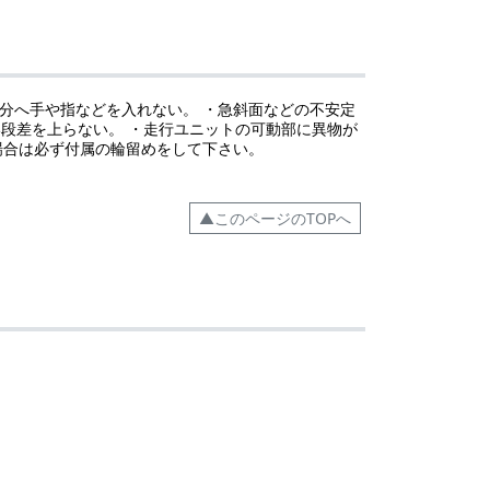
部分へ手や指などを入れない。 ・急斜面などの不安定
い段差を上らない。 ・走行ユニットの可動部に異物が
場合は必ず付属の輪留めをして下さい。
▲このページのTOPへ