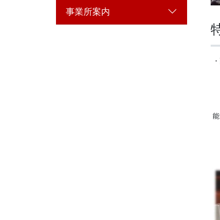
事業所案内
・
能