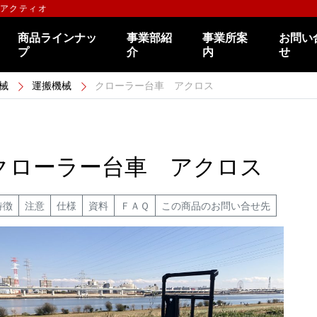
のアクティオ
商品ラインナッ
事業部紹
事業所案
お問い
プ
介
内
せ
械
運搬機械
クローラー台車 アクロス
クローラー台車 アクロス
特徴
注意
仕様
資料
ＦＡＱ
この商品のお問い合せ先