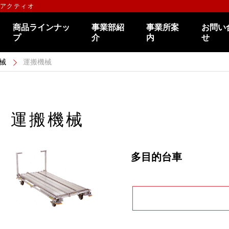
のアクティオ
商品ラインナッ
事業部紹
事業所案
お問い
プ
介
内
せ
械
運搬機械
運搬機械
多目的台車