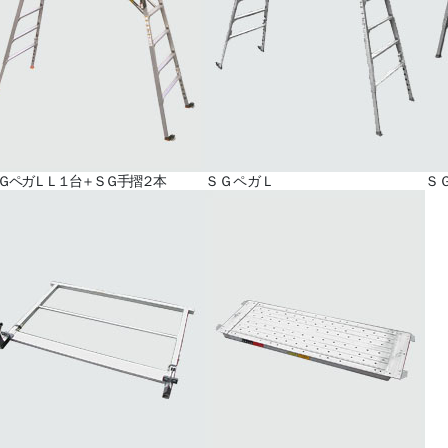
ＧペガＬＬ１台＋ＳＧ手摺２本
ＳＧペガＬ
Ｓ