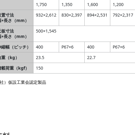
1,750
1,350
1,600
1,200
設置寸法
932×2,612
830×2,397
894×2,531
792×2,317
幅×長さ（mm）
天板寸法
500×1,545
幅×長さ（mm）
伸縮幅（ピッチ）
400
P67×6
400
P67×6
自重（kg）
23.5
22.7
積載荷重（kgf）
150
社）仮設工業会認定製品