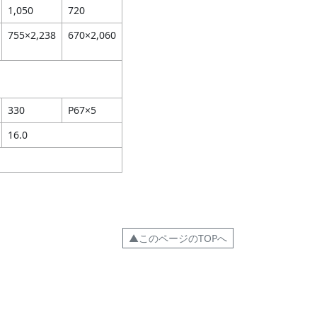
1,050
720
755×2,238
670×2,060
330
P67×5
16.0
▲このページのTOPへ