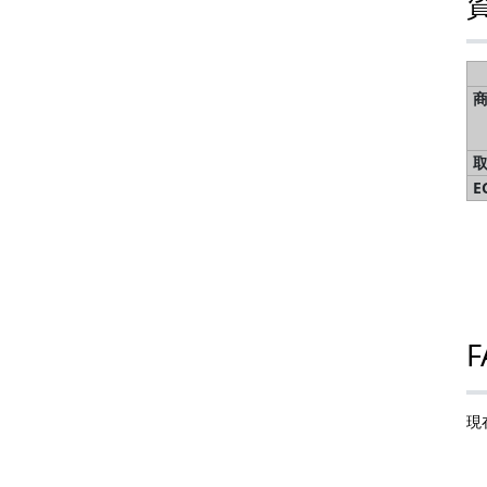
E
F
現