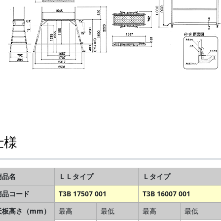
仕様
商品名
ＬＬタイプ
Ｌタイプ
商品コード
T3B 17507 001
T3B 16007 001
天板高さ（mm）
最高
最低
最高
最低