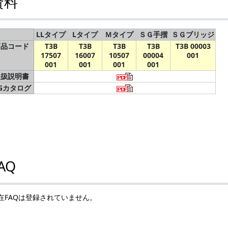
資料
LLタイプ
Lタイプ
Ｍタイプ
ＳＧ手摺
ＳＧブリッジ
商品コード
T3B
T3B
T3B
T3B
T3B 00003
17507
16007
10507
00004
001
001
001
001
001
取扱説明書
Gカタログ
AQ
在FAQは登録されていません。