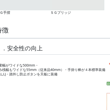
Ｇ手摺
ＳＧブリッジ
特徴
１．安全性の向上
業幅がワイドな500mm・
み桟幅もワイドな55mm（従来品40mm）・手掛り棒が４本標準装備
LL,L)・踏外し防止ボタンを天板に装備