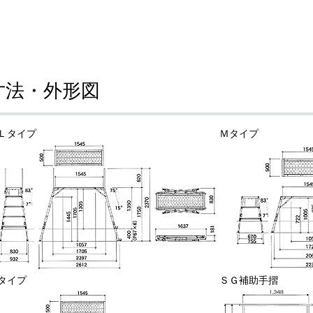
寸法・外形図
Ｌタイプ
Ｍタイプ
タイプ
ＳＧ補助手摺