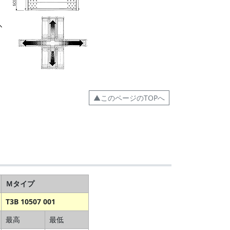
▲このページのTOPへ
Ｍタイプ
T3B 10507 001
最高
最低