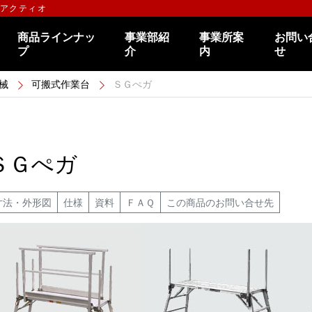
のアクティオ
商品ラインナッ
事業部紹
事業所案
お問い
プ
介
内
せ
械
可搬式作業台
ＳＧぺガ
ＳＧぺガ
寸法・外形図
仕様
資料
ＦＡＱ
この商品のお問い合せ先