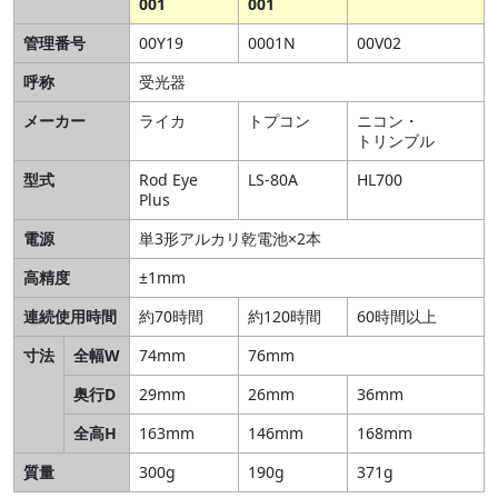
001
001
管理番号
00Y19
0001N
00V02
呼称
受光器
メーカー
ライカ
トプコン
ニコン・
トリンブル
型式
Rod Eye
LS-80A
HL700
Plus
電源
単3形アルカリ乾電池×2本
高精度
±1mm
連続使用時間
約70時間
約120時間
60時間以上
寸法
全幅W
74mm
76mm
奥行D
29mm
26mm
36mm
全高H
163mm
146mm
168mm
質量
300g
190g
371g