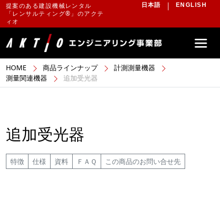
提案のある建設機械レンタル
日本語
ENGLISH
「レンサルティング®」のアクテ
ィオ
HOME
商品ラインナップ
計測測量機器
測量関連機器
追加受光器
追加受光器
特徴
仕様
資料
ＦＡＱ
この商品のお問い合せ先