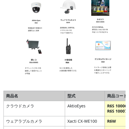
商品名
型式
商品コード
クラウドカメラ
AktioEyes
R6S 10006 
R6S 10007
ウェアラブルカメラ
Xacti CX-WE100
R6W