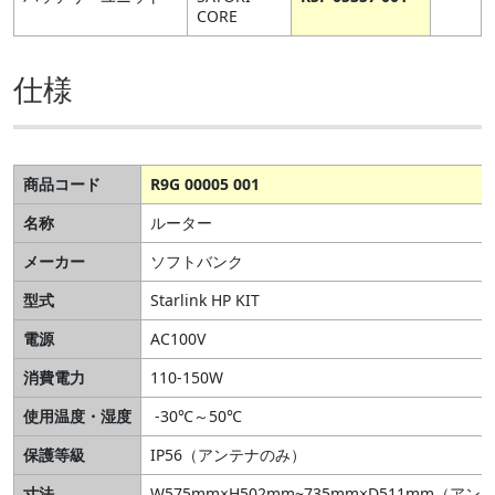
CORE
仕様
商品コード
R9G 00005 001
名称
ルーター
メーカー
ソフトバンク
型式
Starlink HP KIT
電源
AC100V
消費電力
110-150W
使用温度・湿度
-30℃～50℃
保護等級
IP56（アンテナのみ）
寸法
W575mm×H502mm~735mm×D511mm（ア