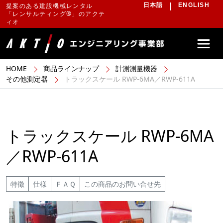
提案のある建設機械レンタル
日本語
ENGLISH
「レンサルティング®」のアクテ
ィオ
HOME
商品ラインナップ
計測測量機器
その他測定器
トラックスケール RWP-6MA／RWP-611A
トラックスケール RWP-6MA
／RWP-611A
特徴
仕様
ＦＡＱ
この商品のお問い合せ先