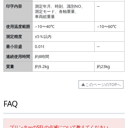
印字内容
測定年月、時刻、識別NO、
─
測定モード、各軸重量、
車両総重量
使用温度範囲
−10〜40℃
−10〜60℃
測定精度
±5％以内
最小目盛
0.01t
─
連続使用時間
約8時間
質量
約9.2kg
約23kg
▲このページのTOPへ
FAQ
プリンターのSELの点滅について教えてください。