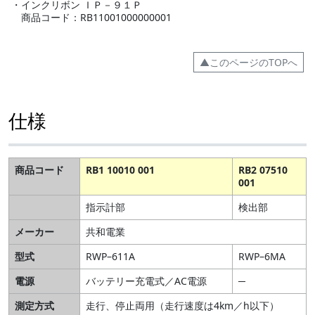
・インクリボン ＩＰ－９１Ｐ
商品コード：RB11001000000001
▲このページのTOPへ
仕様
商品コード
RB1 10010 001
RB2 07510
001
指示計部
検出部
メーカー
共和電業
型式
RWP–611A
RWP–6MA
電源
バッテリー充電式／AC電源
─
測定方式
走行、停止両用（走行速度は4km／h以下）