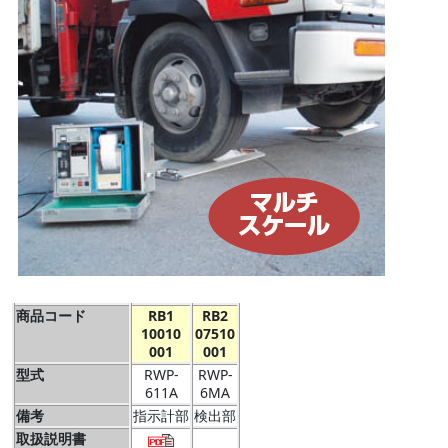
商品コード
RB1
RB2
10010
07510
001
001
型式
RWP-
RWP-
611A
6MA
備考
指示計部
検出部
取扱説明書