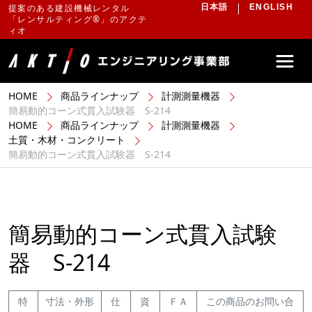
提案のある建設機械レンタル
日本語
ENGLISH
「レンサルティング®」のアクテ
ィオ
HOME
商品ラインナップ
計測測量機器
簡易動的コーン式貫入試験器 S-214
HOME
商品ラインナップ
計測測量機器
土質・木材・コンクリート
簡易動的コーン式貫入試験器 S-214
簡易動的コーン式貫入試験
器 S-214
特
寸法・外形
仕
資
ＦＡ
この商品のお問い合