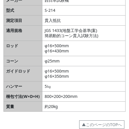
メーカー
西日本試験機
型式
S-214
測定項目
貫入抵抗
適用規格
JGS 1433(地盤工学会基準(案)
簡易動的コーン貫入試験方法)
ロッド
φ16×500mm
φ16×430mm
コーン
φ25mm
ガイドロッド
φ16×500mm
φ16×350mm
ハンマー
5㎏
梱包寸法(W×D×H)
800×200×200mm
質量
約20kg
▲このページのTOPへ