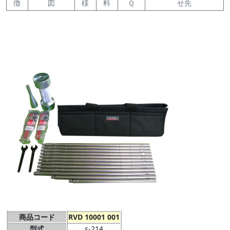
徴
図
様
料
Ｑ
せ先
商品コード
RVD 10001 001
型式
s-214