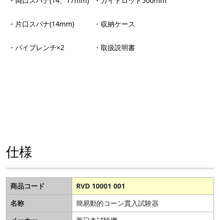
・両口スパナ(14、17mm)
・ガイドロッド500mm
・片口スパナ(14mm)
・収納ケース
・パイプレンチ×2
・取扱説明書
仕様
商品コード
RVD 10001 001
名称
簡易動的コーン貫入試験器