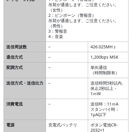
吊荷が通過します、ご注意ください。
（女性）
2：ピンポーン（警報音）
吊荷が通過します、ご注意ください。
（男性）
3：警報音
4：音楽
送信周波数
–
426.025MHｚ
通信方式
–
1,200bps MSK
変調方式
–
単向通信
（時間制限有）
送信方式・送信出力
–
送信時間5秒以内、
休止2秒以上・
1ｍW
消費電流
–
送信時：11ｍA
スタンバイ時：
1μA以下
電源
充電式バッテリ
ボタン電池CR-
2032×1