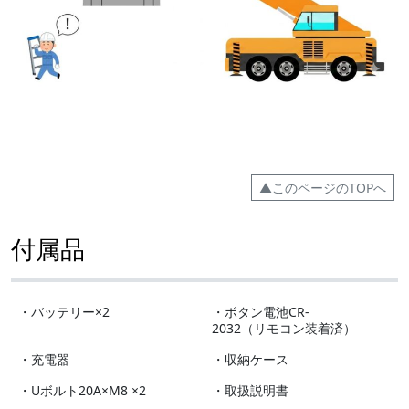
▲このページのTOPへ
付属品
・バッテリー×2
・ボタン電池CR-
2032（リモコン装着済）
・充電器
・収納ケース
・Uボルト20A×M8 ×2
・取扱説明書