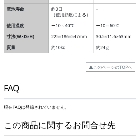
電池寿命
約3日
–
（使用頻度による）
使用温度
ー10～40℃
ー10～60℃
寸法(W×D×H)
225×186×547mm
30.5×11.6×63mm
質量
約10kg
約24ｇ
▲このページのTOPへ
FAQ
現在FAQは登録されていません。
この商品に関するお問合せ先