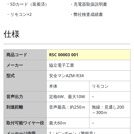
・SDカード（装着済）
・充電器取扱説明書
・リモコン×2
・弊社検査成績書
仕様
商品コード
RSC 00003 001
メーカー
協立電子工業
型式
安全マンAZM-R34
本体
リモコン
音声出力
定格6W、最大10W
–
到達距離
音声最高：約250ｍ
無線：見通し200
～300ｍ
取付可能ワイヤー径
最大60ｍ
–
メッセージ内容
1：ピンポーン（警報音）