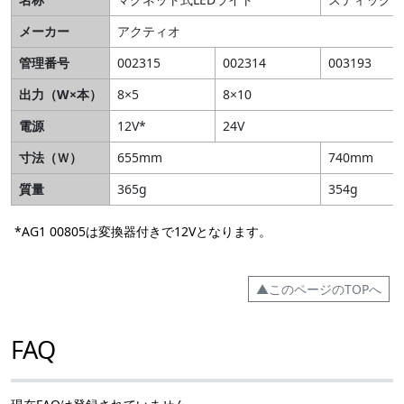
メーカー
アクティオ
管理番号
002315
002314
003193
出力（W×本）
8×5
8×10
電源
12V*
24V
寸法（Ｗ）
655mm
740mm
質量
365g
354g
*AG1 00805は変換器付きで12Vとなります。
▲このページのTOPへ
FAQ