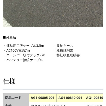
■付属品
・連結用二股ケーブル3.5m
・収納ケース
・AC100V電源7m
・取扱説明書
・コーンバー取付フック×20
・弊社検査成績書
・バッテリー接続ケーブル
仕様
商品コード
AG1 00805 001
AG1 00810 001
AG1 00810 
名称
マグネット式LEDライト
スティックラ