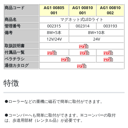
商品コード
AG1 00805
AG1 00810
AG1 00810
001
001
002
商品名
マグネット式LEDライト
管理番号
002315
002314
003193
備考
8W×5本
8W×10本
12V/24V
24V
取扱説明書
付属品一覧
ペラチラシ
通信カタログ
特徴
●ローラーなどの重機に磁石で簡単に取付ができます。
●コーンバーへも簡単に取付ができます。※コーンバーの取付
は、歩道用部材（レンタル品）が必要です。