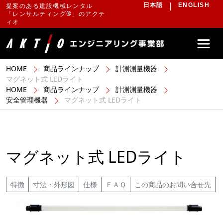
提案のある建設機械レンタル
日本語
ENGLISH
「レンサルティング®」のアクテ
ィオ
HOME
商品ラインナップ
計測測量機器
マグネット式 LEDライト
HOME
商品ラインナップ
計測測量機器
安全管理機器
マグネット式 LEDライト
マグネット式 LEDライト
特徴
寸法・外形図
仕様
ＦＡＱ
この商品のお問い合せ先