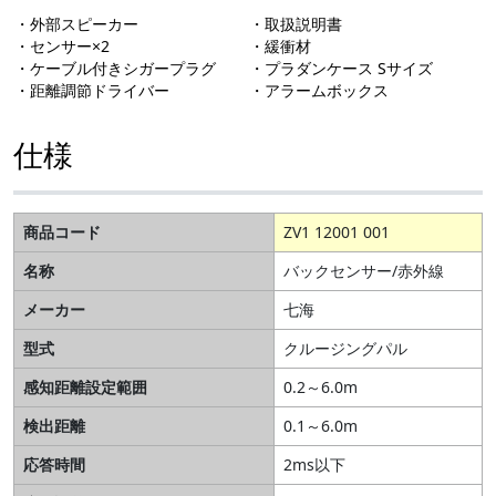
・外部スピーカー
・取扱説明書
・センサー×2
・緩衝材
・ケーブル付きシガープラグ
・プラダンケース Sサイズ
・距離調節ドライバー
・アラームボックス
仕様
商品コード
ZV1 12001 001
名称
バックセンサー/赤外線
メーカー
七海
型式
クルージングパル
感知距離設定範囲
0.2～6.0m
検出距離
0.1～6.0m
応答時間
2ms以下