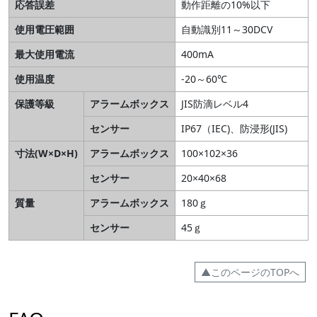
応答誤差
動作距離の10%以下
使用電圧範囲
自動識別11～30DCV
最大使用電流
400mA
使用温度
-20～60℃
保護等級
アラームボックス
JIS防滴レベル4
センサー
IP67（IEC)、防浸形(JIS)
寸法(W×D×H)
アラームボックス
100×102×36
センサー
20×40×68
質量
アラームボックス
180ｇ
センサー
45ｇ
▲このページのTOPへ