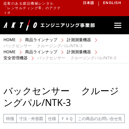
提案のある建設機械レンタル
日本語
ENGLISH
「レンサルティング®」のアクテ
ィオ
HOME
商品ラインナップ
計測測量機器
バックセンサー クルージングパル/NTK-3
HOME
商品ラインナップ
計測測量機器
安全管理機器
バックセンサー クルージングパル/NTK-3
バックセンサー クルージ
ングパル/NTK-3
特徴
寸法・外形図
仕様
ＦＡＱ
この商品のお問い合せ先