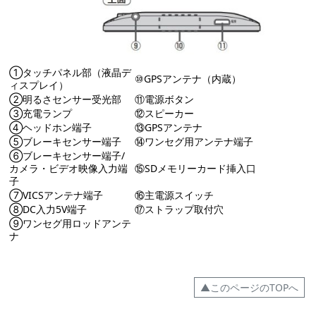
①タッチパネル部（液晶デ
⑩GPSアンテナ（内蔵）
ィスプレイ）
②明るさセンサー受光部
⑪電源ボタン
③充電ランプ
⑫スピーカー
④ヘッドホン端子
⑬GPSアンテナ
⑤ブレーキセンサー端子
⑭ワンセグ用アンテナ端子
⑥ブレーキセンサー端子/
カメラ・ビデオ映像入力端
⑮SDメモリーカード挿入口
子
⑦VICSアンテナ端子
⑯主電源スイッチ
⑧DC入力5V端子
⑰ストラップ取付穴
⑨ワンセグ用ロッドアンテ
ナ
▲このページのTOPへ