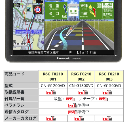
商品コード
R6G F0210
R6G F0210
R6G F0210
001
002
003
型式
CN-G1200VD
CN-G1300VD
CN-G1500VD
取扱説明書
付属品一覧
吸盤：
／テープ：
ペラチラシ
準備中
通信カタログ
準備中
メーカーカタログ