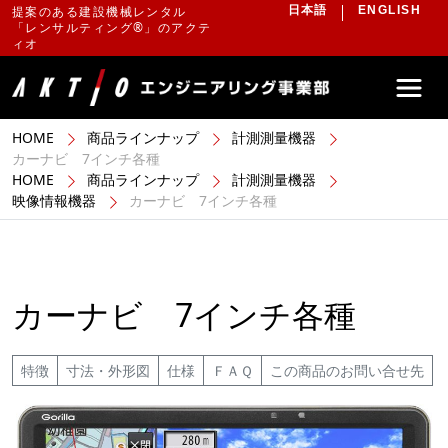
提案のある建設機械レンタル
日本語
ENGLISH
「レンサルティング®」のアクテ
ィオ
HOME
商品ラインナップ
計測測量機器
カーナビ 7インチ各種
HOME
商品ラインナップ
計測測量機器
映像情報機器
カーナビ 7インチ各種
カーナビ 7インチ各種
特徴
寸法・外形図
仕様
ＦＡＱ
この商品のお問い合せ先