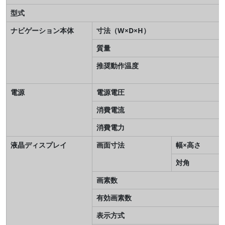
型式
ナビゲーション本体
寸法（W×D×H）
質量
推奨動作温度
電源
電源電圧
消費電流
消費電力
液晶ディスプレイ
画面寸法
幅×高さ
対角
画素数
有効画素数
表示方式