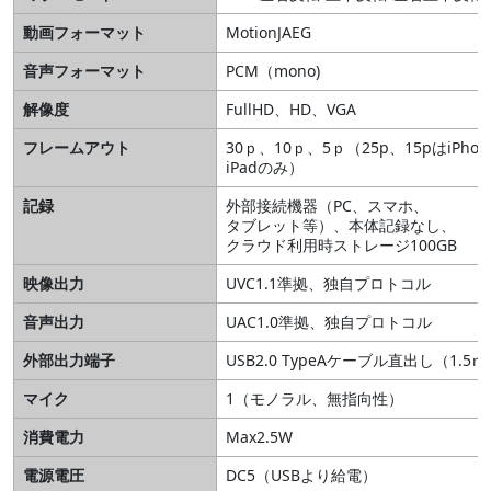
動画フォーマット
MotionJAEG
音声フォーマット
PCM（mono)
解像度
FullHD、HD、VGA
フレームアウト
30ｐ、10ｐ、5ｐ（25p、15pはiPhon
iPadのみ）
記録
外部接続機器（PC、スマホ、
タブレット等）、本体記録なし、
クラウド利用時ストレージ100GB
映像出力
UVC1.1準拠、独自プロトコル
音声出力
UAC1.0準拠、独自プロトコル
外部出力端子
USB2.0 TypeAケーブル直出し（1.5ｍ
マイク
1（モノラル、無指向性）
消費電力
Max2.5W
電源電圧
DC5（USBより給電）