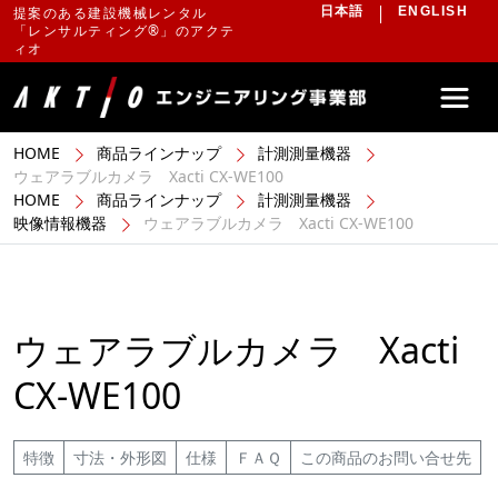
提案のある建設機械レンタル
日本語
ENGLISH
「レンサルティング®」のアクテ
ィオ
HOME
商品ラインナップ
計測測量機器
ウェアラブルカメラ Xacti CX-WE100
HOME
商品ラインナップ
計測測量機器
映像情報機器
ウェアラブルカメラ Xacti CX-WE100
ウェアラブルカメラ Xacti
CX-WE100
特徴
寸法・外形図
仕様
ＦＡＱ
この商品のお問い合せ先