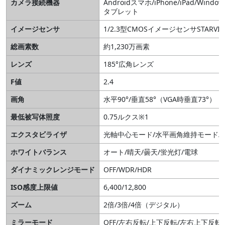
カメラ接続機器
Androidスマホ/iPhone/iPad/Window
タブレット
イメージセンサ
1/2.3型CMOSイメージセンサSTARVIS
総画素数
約1,230万画素
レンズ
185°広角レンズ
F値
2.4
画角
水平90°/垂直58°（VGA時垂直73°）
最低被写体照度
0.75ルクス※1
エクスタビライザ
光軸中心モード/水平画角維持モード/O
ホワイトバランス
オート/晴天/曇天/蛍光灯/電球
ダイナミックレンジモード
OFF/WDR/HDR
ISO感度上限値
6,400/12,800
ズーム
2倍/3倍/4倍（デジタル）
ミラーモード
OFF/左右反転/上下反転/左右上下反転