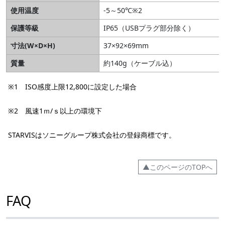
使用温度
-5～50℃※2
保護等級
IP65（USBプラグ部分除く）
寸法(W×D×H)
37×92×69mm
質量
約140g（ケーブル込）
※1 ISO感度上限12,800に設定した場合
※2 風速1ｍ/ｓ以上の環境下
STARVISはソニーグループ株式会社の登録商標です。
▲このページのTOPへ
FAQ