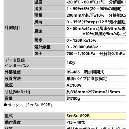
温度
-20.0℃～60.0℃±1℃ 分解能0.1
湿度
1～99%±5%(20～90%の範囲)
雨量
200mm/h以下±10% 分解能0.2
風向
0～359°(1°step)±12.5°最小起動
計測項目
0～50m/s±1m/s(風速が5m/s未満
風速
±10%(風速が5m/s以上)
照度
0～120Klx±15%
紫外線量
0～20,000μW/㎠
気圧
700～1,100hPa 分解能0.1hPa
データ送信
16秒
インターバル
外部通信
RS-485 調歩同期式
設置方法
単管パイプに直接固定
電源
AC100V
寸法(W×D×H)
約338mm×297mm×215mm
質量
約730g
●ボックス（SenSu-892B）
型式
SenSu-892B
動作温度
-15～40℃
材質
ポリカーボネート（ライトグレー