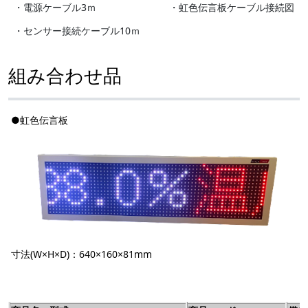
・電源ケーブル3ｍ
・虹色伝言板ケーブル接続図
・センサー接続ケーブル10ｍ
組み合わせ品
●虹色伝言板
寸法(W×H×D)：640×160×81mm