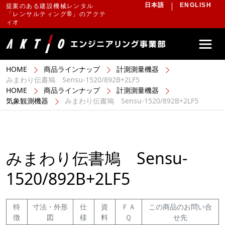
提案のある建設機械レンタル
日本語
ENGLISH
「レンサルティング®」のアクテ
ィオ
HOME
商品ラインナップ
計測測量機器
みまわり伝書鳩 Sensu-1520/892B+2LF5
HOME
商品ラインナップ
計測測量機器
気象観測機器
みまわり伝書鳩 Sensu-1520/892B+2LF5
みまわり伝書鳩 Sensu-
1520/892B+2LF5
特
寸法・外形
仕
資
ＦＡ
この商品のお問い合
徴
図
様
料
Ｑ
せ先