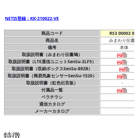
NETIS登録：KK-210022-VE
商品コード
RS3 00002 00
商品名
みまわり伝書
備考
本体
取扱説明書（みまわり伝書鳩）
取扱説明書（LTE通信ユニットSenSu-2LF5）
取扱説明書（収納ボックスSenSu-892B）
取扱説明書（簡易気象センサーSenSu-1520）
取扱説明書（虹色伝言板）
-
付属品一覧
ペラチラシ
通信カタログ
メーカーカタログ
特徴