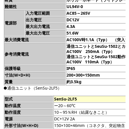
難燃性
UL94V-0
入力電圧範囲
AC85～265V
出力電圧
DC12V
電源部
最大出力電流
4.3A
最大出力電圧
51.6W
最大消費電流
AC100V時1.1A（Typ） （突入1
通信ユニットとSeuSu-1502と
AC100V 250mA（Typ）
参考消費電流
通信ユニットとSeuSu-1502動作
AC100V 110mA（Typ）
保護等級
IP65
寸法(W×D×H)
200×300×150mm
質量
約3.5kg
●通信ユニット（SenSu-2LF5）
型式
SenSu-2LF5
動作温度
ー20～60℃
動作湿度
10～95％RH（結露なきこと）
電源
DC+12V 2A
外形寸法(W×H×D)
150×100×46mm（コネクタ、突起物含