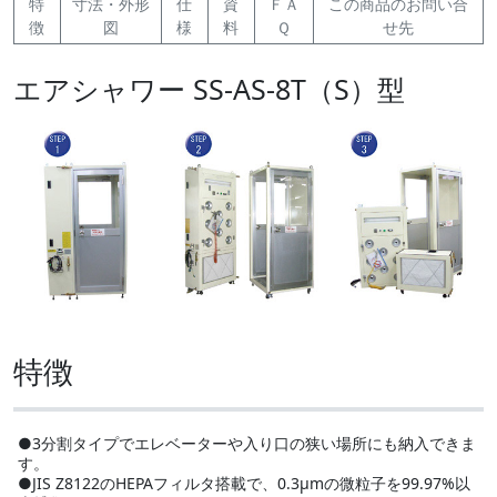
特
寸法・外形
仕
資
ＦＡ
この商品のお問い合
徴
図
様
料
Ｑ
せ先
エアシャワー SS-AS-8T（S）型
特徴
●3分割タイプでエレベーターや入り口の狭い場所にも納入できま
す。
●JIS Z8122のHEPAフィルタ搭載で、0.3μmの微粒子を99.97%以