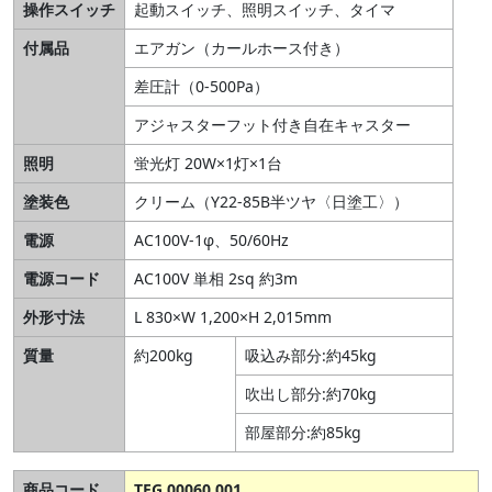
操作スイッチ
起動スイッチ、照明スイッチ、タイマ
付属品
エアガン（カールホース付き）
差圧計（0-500Pa）
アジャスターフット付き自在キャスター
照明
蛍光灯 20W×1灯×1台
塗装色
クリーム（Y22-85B半ツヤ〈日塗工〉）
電源
AC100V-1φ、50/60Hz
電源コード
AC100V 単相 2sq 約3m
外形寸法
L 830×W 1,200×H 2,015mm
質量
約200kg
吸込み部分:約45kg
吹出し部分:約70kg
部屋部分:約85kg
商品コード
TEG 00060 001