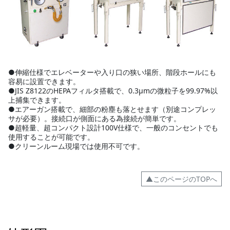
●伸縮仕様でエレベーターや入り口の狭い場所、階段ホールにも
容易に設置できます。
●JIS Z8122のHEPAフィルタ搭載で、0.3μmの微粒子を99.97%以
上捕集できます。
●エアーガン搭載で、細部の粉塵も落とせます（別途コンプレッ
サが必要）。接続口が側面にある為接続が簡単です。
●超軽量、超コンパクト設計100V仕様で、一般のコンセントでも
使用することが可能です。
●クリーンルーム現場では使用不可です。
▲このページのTOPへ