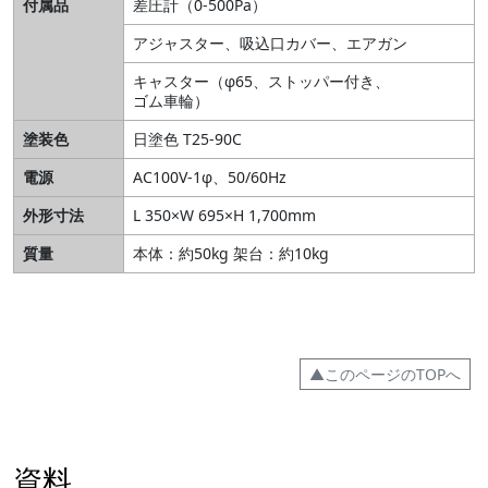
付属品
差圧計（0-500Pa）
アジャスター、吸込口カバー、エアガン
キャスター（φ65、ストッパー付き、
ゴム車輪）
塗装色
日塗色 T25-90C
電源
AC100V-1φ、50/60Hz
外形寸法
L 350×W 695×H 1,700mm
質量
本体：約50kg 架台：約10kg
▲このページのTOPへ
資料