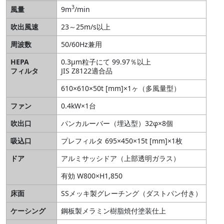
3
風量
9m
/min
吹出風速
23～25m/s以上
周波数
50/60Hz兼用
HEPA
0.3μm粒子にて 99.97％以上
フィルタ
JIS Z8122適合品
610×610×50t [mm]×1ヶ（多風量型）
ファン
0.4kW×1台
吹出口
パンカルーバー（埋込型）32φ×8個
吸込口
プレフィルタ 695×450×15t [mm]×1枚
ドア
アルミサッシドア（上部透明ガラス）
有効 W800×H1,850
床面
SSメッキ製グレーチング（ダストパン付き）
ケーシング
鋼板製メラミン樹脂焼付塗装仕上