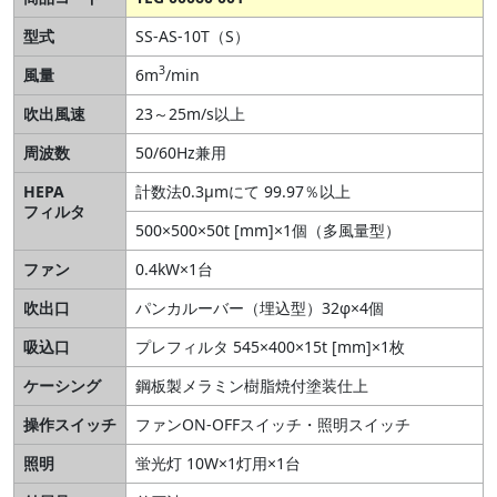
型式
SS-AS-10T（S）
3
風量
6m
/min
吹出風速
23～25m/s以上
周波数
50/60Hz兼用
HEPA
計数法0.3μmにて 99.97％以上
フィルタ
500×500×50t [mm]×1個（多風量型）
ファン
0.4kW×1台
吹出口
パンカルーバー（埋込型）32φ×4個
吸込口
プレフィルタ 545×400×15t [mm]×1枚
ケーシング
鋼板製メラミン樹脂焼付塗装仕上
操作スイッチ
ファンON-OFFスイッチ・照明スイッチ
照明
蛍光灯 10W×1灯用×1台