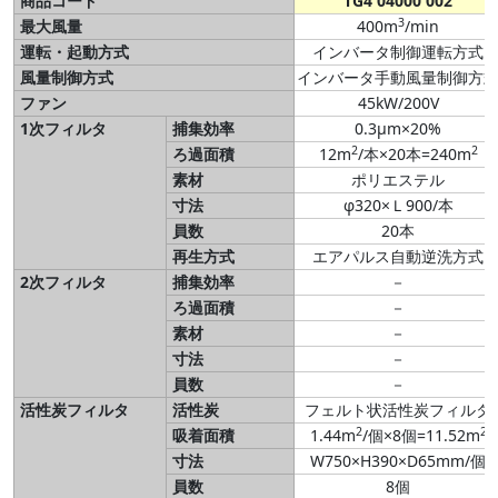
商品コード
TG4 04000 002
3
最大風量
400m
/min
運転・起動方式
インバータ制御運転方式
風量制御方式
インバータ手動風量制御方
ファン
45kW/200V
1次フィルタ
捕集効率
0.3μm×20%
2
2
ろ過面積
12m
/本×20本=240m
素材
ポリエステル
寸法
φ320×Ｌ900/本
員数
20本
再生方式
エアパルス自動逆洗方式
2次フィルタ
捕集効率
－
ろ過面積
－
素材
－
寸法
－
員数
－
活性炭フィルタ
活性炭
フェルト状活性炭フィルタ
2
2
吸着面積
1.44m
/個×8個=11.52m
寸法
W750×H390×D65mm/個
員数
8個