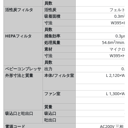
員数
活性炭フィルタ
活性炭
フェルト
2
吸着面積
0.3m
/
寸法
W395×H
員数
HEPAフィルタ
捕集効率
0.3μ
3
処理風量
54.6m
/min/
素材
マイクロ
寸法
W395×H
員数
ベビーコンプレッサ
出力
0.7
外形寸法と質量
本体/フィルタ室
L 2,120×W 
ファン室
L 1,300×W 
質量
吸込口と吐出口
吸込口
φ
吐出口
φ
電源コード
AC200V 三相 