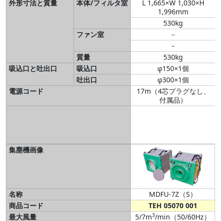
外形寸法と質量
本体/フィルタ室
L 1,665×W 1,030×H
1,996mm
530kg
ファン室
－
－
質量
530kg
吸込口と吐出口
吸込口
φ150×1個
吐出口
φ300×1個
電源コード
17m（4芯プラグなし、
付属品）
集塵機画像
名称
MDFU-7Z（S）
商品コード
TEH 05070 001
3
最大風量
5/7m
/min（50/60Hz）