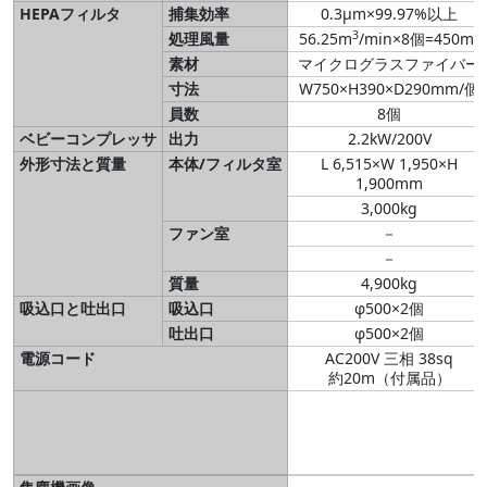
HEPAフィルタ
捕集効率
0.3μm×99.97%以上
3
3
処理風量
56.25m
/min×8個=450m
素材
マイクログラスファイバー
寸法
W750×H390×D290mm/個
員数
8個
ベビーコンプレッサ
出力
2.2kW/200V
外形寸法と質量
本体/フィルタ室
L 6,515×W 1,950×H
1,900mm
3,000kg
ファン室
－
－
質量
4,900kg
吸込口と吐出口
吸込口
φ500×2個
吐出口
φ500×2個
電源コード
AC200V 三相 38sq
約20m（付属品）