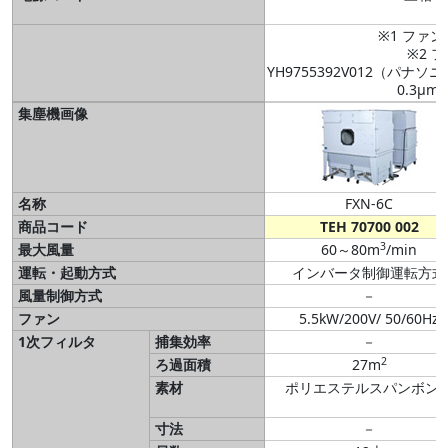
※1 ファン
※2 
YH9755392V012（パ
0.3μm
集塵機画像
名称
FXN-6C
商品コード
TEH 70700 002
3
最大風量
60～80m
/min
運転・起動方式
インバータ制御運転方式
風量制御方式
－
ファン
5.5kW/200V/ 50/60Hz
1次フィルタ
捕集効率
－
2
ろ過面積
27m
素材
ポリエステルスパンボン
寸法
－