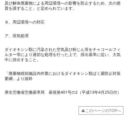
及び解体廃棄物による周辺環境への影響を防止するため、次の措
置を講ずること」と定められています。
８、周辺環境への対応
ア、排気処理
ダイオキシン類に汚染された空気及び粉じん等をチャコールフィ
ルター等により適切な処理を行った上で、排出基準に従い、大気
中に排出すること。
「廃棄物焼却施設内作業におけるダイオキシン類ばく露防止対策
要綱」より抜粋
厚生労働省労働基準局 基発第401号の2（平成13年4月25日付）
▲このページのTOPへ