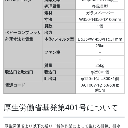
処理風量
多風量型
素材
ガラスペーパー
寸法
W350×H350×D100mm
員数
1個
ベビーコンプレッサ
出力
－
外形寸法と質量
本体/フィルタ室
L 535×W 450×H 531mm
25kg
ファン室
－
－
質量
25kg
吸込口と吐出口
吸込口
φ250×1個
吐出口
φ150×1個 φ300×1個
電源コード
AC100V-1φ 50/60Hz
約5m
厚生労働省基発第401号について
厚生労働省より以下の通り「解体作業によって生じる排気、排水