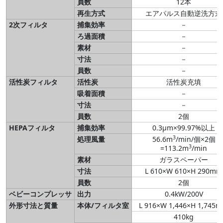
員数
12本
再生方式
エアパルス自動逆洗方式
2次フィルタ
捕集効率
－
ろ過面積
－
素材
－
寸法
－
員数
－
活性炭フィルタ
活性炭
活性炭充填
吸着面積
－
寸法
－
員数
2個
HEPAフィルタ
捕集効率
0.3μm×99.97%以上
3
処理風量
56.6m
/min/個×2個
3
=113.2m
/min
素材
ガラスペーパー
寸法
L 610×W 610×H 290mm
員数
2個
ベビーコンプレッサ
出力
0.4kW/200V
外形寸法と質量
本体/フィルタ室
L 916×W 1,446×H 1,745
410kg