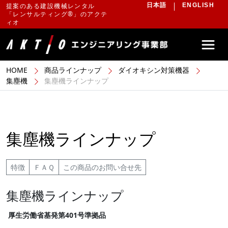
提案のある建設機械レンタル
日本語
ENGLISH
「レンサルティング®」のアクテ
ィオ
HOME
商品ラインナップ
ダイオキシン対策機器
集塵機
集塵機ラインナップ
集塵機ラインナップ
特徴
ＦＡＱ
この商品のお問い合せ先
集塵機ラインナップ
厚生労働省基発第401号準拠品