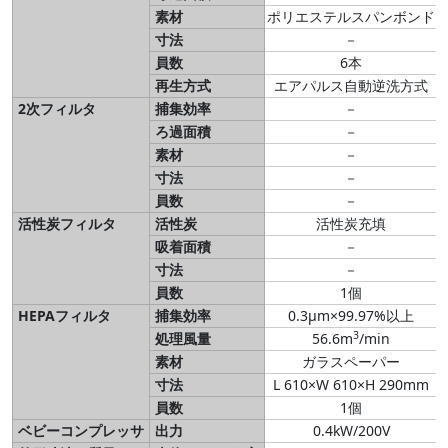
素材
ポリエステルスパンボンド
寸法
－
員数
6本
再生方式
エアパルス自動逆洗方式
2次フィルタ
捕集効率
－
ろ過面積
－
素材
－
寸法
－
員数
－
活性炭フィルタ
活性炭
活性炭充填
吸着面積
－
寸法
－
員数
1個
HEPAフィルタ
捕集効率
0.3μm×99.97%以上
3
処理風量
56.6m
/min
素材
ガラスペーパー
寸法
L 610×W 610×H 290mm
員数
1個
ベビーコンプレッサ
出力
0.4kW/200V