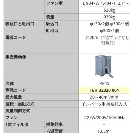
ファン室
L 904×W 1,434×H 2,117
520kg
質量
930kg
吸込口と吐出口
吸込口
φ150×2個 φ300×1個
吐出口
φ300×1個
電源コード
約20m（4芯プラグなし
付属品）
集塵機画像
名称
Pi-45
商品コード
TEH 32320 001
3
最大風量
30～40m
/min
運転・起動方式
インバータ制御運転方式
風量制御方式
－
ファン
2.2kW/200V/ 50/60Hz
1次フィルタ
捕集効率
－
2
ろ過面積
13.5m