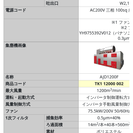
吐出口
W2,10
電源コード
AC200V 三相 100s
※1 ファン
※2 
YH9755392V012（パ
0.3μm
集塵機画像
名称
AJD1200F
商品コード
TK1 12000 002
3
最大風量
1200m
/min
運転・起動方式
インバータ制御運転方式
風量制御方式
インバータ手動風量制御方
ファン
75.5kW/200V 50/60Hz
1次フィルタ
捕集効率
0.5μm×40%
2
2
ろ過面積
14m
/本×40本=560m
素材
ポリエステル