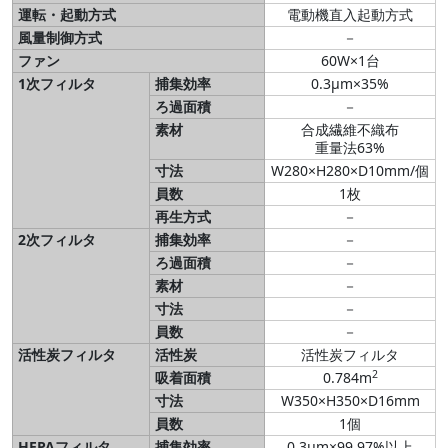
運転・起動方式
電動機直入起動方式
風量制御方式
－
ファン
60W×1台
1次フィルタ
捕集効率
0.3μm×35%
ろ過面積
－
素材
合成繊維不織布
重量法63%
寸法
W280×H280×D10mm/個
員数
1枚
再生方式
－
2次フィルタ
捕集効率
－
ろ過面積
－
素材
－
寸法
－
員数
－
活性炭フィルタ
活性炭
活性炭フィルタ
2
吸着面積
0.784m
寸法
W350×H350×D16mm
員数
1個
HEPAフィルタ
捕集効率
0.3μm×99.97%以上