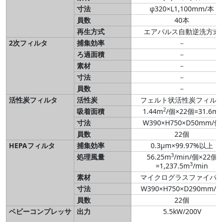
寸法
φ320×L1,100mm/本
員数
40本
再生方式
エアパルス自動逆洗方式
2次フィルタ
捕集効率
－
ろ過面積
－
素材
－
寸法
－
員数
－
活性炭フィルタ
活性炭
フェルト状活性炭フィル
2
2
吸着面積
1.44m
/個×22個=31.6m
寸法
W390×H750×D50mm/個
員数
22個
HEPAフィルタ
捕集効率
0.3μm×99.97%以上
3
処理風量
56.25m
/min/個×22個
3
=1,237.5m
/min
素材
マイクログラスファイバ
寸法
W390×H750×D290mm/
員数
22個
ベビーコンプレッサ
出力
5.5kW/200V