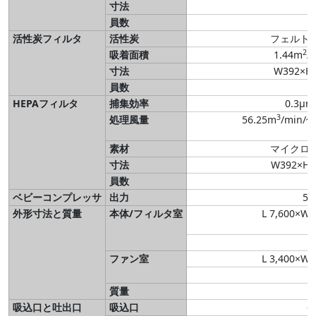
寸法
員数
活性炭フィルタ
活性炭
フェルト
2
吸着面積
1.44m
/
寸法
W392×H
員数
HEPAフィルタ
捕集効率
0.3μ
3
処理風量
56.25m
/min/個
素材
マイクロ
寸法
W392×H
員数
ベビーコンプレッサ
出力
5.
外形寸法と質量
本体/フィルタ室
L 7,600×W 
ファン室
L 3,400×W 
質量
吸込口と吐出口
吸込口
φ