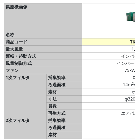
集塵機画像
名称
E
商品コード
TK1
最大風量
1,
運転・起動方式
インバー
風量制御方式
インバータ
ファン
75kW/2
1次フィルタ
捕集効率
0.
2
ろ過面積
14m
/
素材
ポ
寸法
φ320×
員数
再生方式
エアパル
2次フィルタ
捕集効率
ろ過面積
素材