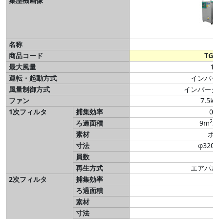
集塵機画像
名称
E
商品コード
TG4
最大風量
1
運転・起動方式
インバー
風量制御方式
インバータ
ファン
7.5kW
1次フィルタ
捕集効率
0.
2
ろ過面積
9m
/
素材
ポ
寸法
φ320
員数
再生方式
エアパル
2次フィルタ
捕集効率
ろ過面積
素材
寸法