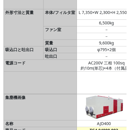
外形寸法と質量
本体/フィルタ室
L 7,350×W 2,300×H 2,550
6,500kg
ファン室
－
－
質量
9,600kg
吸込口と吐出口
吸込口
φ795×2個
吐出口
－
電源コード
AC200V 三相 100sq
約10m(単芯)×4本（付属品
集塵機画像
名称
AJD400