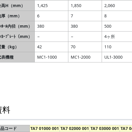
全高H（mm）
1,425
1,850
2,060
肉厚（mm）
6
7
8
ﾏﾝﾎｰﾙ内径（mm）
380
380
500
ﾝｶｰﾌﾟﾚｰﾄ（mm）
−
−
4ヶ所
質量（kg）
42
70
110
代表機種
MC1-1000
MC1-2000
UL1-3000
資料
商品コード
TA7 01000 001
TA7 02000 001
TA7 03000 001
TA7 0