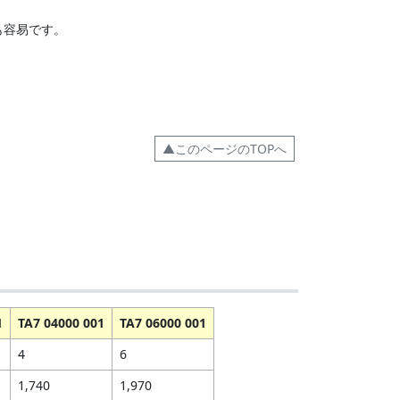
も容易です。
▲このページのTOPへ
1
TA7 04000 001
TA7 06000 001
4
6
1,740
1,970