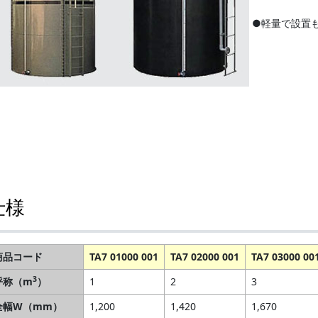
●軽量で設置
仕様
商品コード
TA7 01000 001
TA7 02000 001
TA7 03000 00
3
呼称（m
）
1
2
3
全幅W（mm）
1,200
1,420
1,670