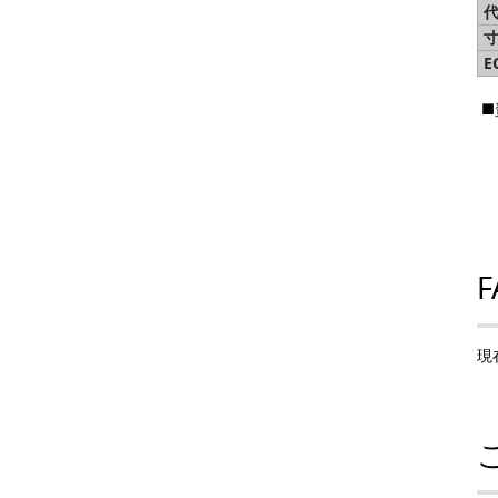
E
■
F
現