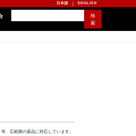
日本語
ENGLISH
検
合
索
リ等、広範囲の薬品に対応しています。