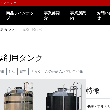
のアクティオ
商品ラインナッ
事業部紹
事業所案
お問い
プ
介
内
せ
薬剤タンク
薬剤用タンク
薬剤用タンク
特徴
仕様
資料
ＦＡＱ
この商品のお問い合せ先
特徴
●酸・アルカ