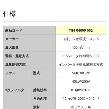
仕様
商品コード
TG4 04000 002
メーカー
（株）ジオ環境システム
3
最大風量
400m
/min
運転・起動方式
インバータ制御運転方式
風量制御方式
インバータ手動風量制御方式
ファン
型式
SMP30L-2P
45kW/200V
1次フィルタ
捕集効率
0.3μm×20％
2
2
ろ過面積
12m
/個×20個＝240m
素材
ポリエステル