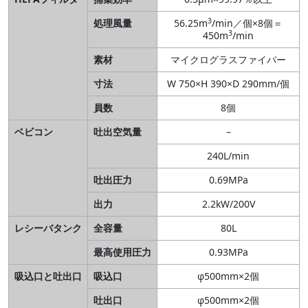
3
処理風量
56.25m
/min／個×8個＝
3
450m
/min
素材
マイクログラスファイバー
寸法
W 750×H 390×D 290mm/個
員数
8個
ベビコン
吐出空気量
–
240L/min
吐出圧力
0.69MPa
出力
2.2kW/200V
レシーバタンク
全容量
80L
最高使用圧力
0.93MPa
吸込口と吐出口
吸込口
φ500mm×2個
吐出口
φ500mm×2個