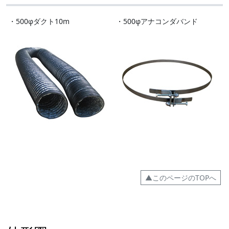
・500φダクト10m
・500φアナコンダバンド
▲このページのTOPへ