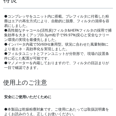
●コンプレッサをユニット内に搭載。プレフィルタに付着した粉
塵はエアの再生方式により、自動的に脱塵、フィルタの清掃を容
易にしました。
●高性能なチャコール(活性炭)フィルタ&HEPAフィルタの採用で捕
集効率を大きくアップ(0.3μm粒子で99.97%)安心と安全なクリー
ン環境の実現を最優先しました。
●インバータ内蔵で50/60Hz兼用型。状況に合わせた風量制御に
より省エネ・高効率化を実現しました。
●フィルタユニットとファンユニットが分割形で、現場の設置条
件に応じた配置が可能です。
●マノメーターを内蔵しておりますので、フィルタの目詰まりが
一目で確認できます。
使用上のご注意
安全にご使用いただくために
●本製品は乾燥粉塵対象です。ご使用にあたっては取扱説明書を
よくお読みのうえ、正しくお使いください。