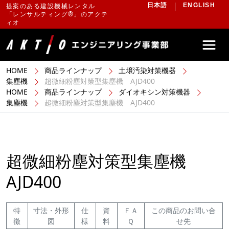
提案のある建設機械レンタル
日本語
ENGLISH
「レンサルティング®」のアクテ
ィオ
HOME
商品ラインナップ
土壌汚染対策機器
集塵機
超微細粉塵対策型集塵機 AJD400
HOME
商品ラインナップ
ダイオキシン対策機器
集塵機
超微細粉塵対策型集塵機 AJD400
超微細粉塵対策型集塵機
AJD400
特
寸法・外形
仕
資
ＦＡ
この商品のお問い合
徴
図
様
料
Ｑ
せ先