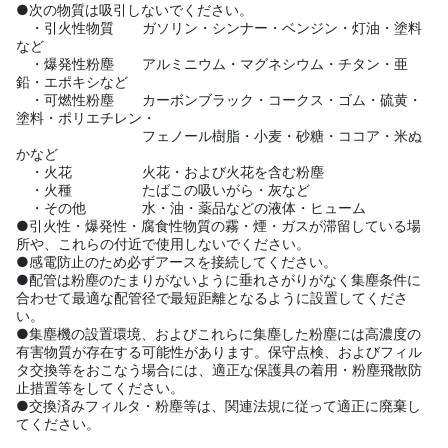
●次の物質は吸引しないでください。
・引火性物質 ガソリン・シンナー・ベンジン・灯油・塗料
など
・爆発性粉塵 アルミニウム・マグネシウム・チタン・亜
鉛・エポキシなど
・可燃性粉塵 カーボンブラック・コークス・ゴム・硫黄・
塗料・ポリエチレン・
フェノール樹脂・小麦・砂糖・ココア・米ぬ
かなど
・火花 火花・および火花を含む粉塵
・火種 たばこの吸いがら・灰など
・その他 水・油・薬品などの液体・ヒューム
●引火性・爆発性・腐食性物質の霧・煙・ガスが滞留している場
所や、これらの付近で使用しないでください。
●感電防止のため必ずアースを接続してください。
●配管は粉塵のたまりがないように垂れさがりがなく集塵条件に
合わせて最適な配管径で最短距離となるように設置してくださ
い。
●集塵機の設置環境、およびこれらに集塵した粉塵には高濃度の
有害物質が存在する可能性があります。保守点検、およびフィル
タ交換等をおこなう場合には、適正な保護具の着用・粉塵飛散防
止措置等をしてください。
●交換済みフィルタ・粉塵等は、関連法規に従って適正に廃棄し
てください。