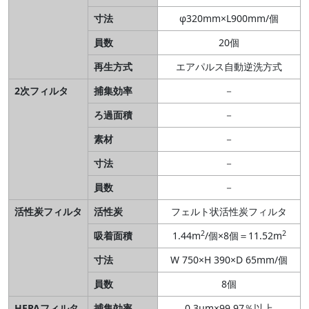
寸法
φ320mm×L900mm/個
員数
20個
再生方式
エアパルス自動逆洗方式
2次フィルタ
捕集効率
－
ろ過面積
－
素材
－
寸法
－
員数
－
活性炭フィルタ
活性炭
フェルト状活性炭フィルタ
2
2
吸着面積
1.44m
/個×8個＝11.52m
寸法
W 750×H 390×D 65mm/個
員数
8個
HEPAフィルタ
捕集効率
0.3μm×99.97％以上