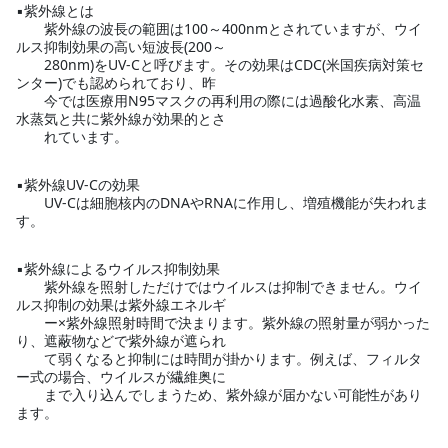
▪紫外線とは
紫外線の波長の範囲は100～400nmとされていますが、ウイ
ルス抑制効果の高い短波長(200～
280nm)をUV-Cと呼びます。その効果はCDC(米国疾病対策セ
ンター)でも認められており、昨
今では医療用N95マスクの再利用の際には過酸化水素、高温
水蒸気と共に紫外線が効果的とさ
れています。
▪紫外線UV-Cの効果
UV-Cは細胞核内のDNAやRNAに作用し、増殖機能が失われま
す。
▪紫外線によるウイルス抑制効果
紫外線を照射しただけではウイルスは抑制できません。ウイ
ルス抑制の効果は紫外線エネルギ
ー×紫外線照射時間で決まります。紫外線の照射量が弱かった
り、遮蔽物などで紫外線が遮られ
て弱くなると抑制には時間が掛かります。例えば、フィルタ
ー式の場合、ウイルスが繊維奥に
まで入り込んでしまうため、紫外線が届かない可能性があり
ます。