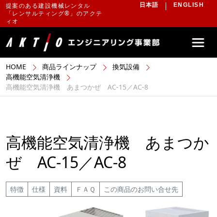
提案のある建設機械レンタル
日本語
ENGLISH
「レンサルティング®」のアクテ
ィオ
HOME
商品ラインナップ
換気設備
高機能空気清浄機
高機能空気清浄機 あまつかぜ AC-15／AC-8
高機能空気清浄機 あまつか
ぜ AC-15／AC-8
特徴
仕様
資料
ＦＡＱ
この商品のお問い合せ先