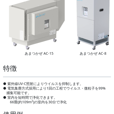
あまつかぜ AC-15
あまつかぜ AC-8
特徴
●
紫外線UV-C照射によりウイルスを抑制します。
●
電気集塵方式採用により1回の工程でウイルス・微粒子を99%
捕集可能です。
●
室内を短時間で浄化できます。
2
66畳(約109m
)の室内を30分で浄化