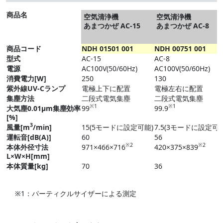
商品名
空気清浄機
空気清浄機
あまつかぜ AC-15
あまつかぜ AC-8
商品コード
NDH 01501 001
NDH 00751 001
型式
AC-15
AC-8
電源
AC100V(50/60Hz)
AC100V(50/60Hz)
消費電力[W]
250
130
紫外線UV-Cランプ
電極上下に配置
電極左右に配置
集塵方法
二段式電気集塵
二段式電気集塵
※1
※1
大気塵0.01μm集塵効率
99
99.9
[%]
3
風量[m
/min]
15(5モードに設定可能)
7.5(3モードに設定可能
運転音[dB(A)]
60
56
※2
※2
本体外径寸法
971×466×716
420×375×839
L×W×H[mm]
本体質量[kg]
70
36
※1：パーティクルサイザーによる測定