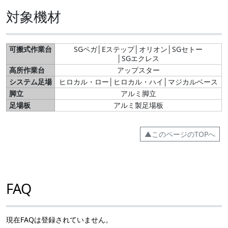
対象機材
可搬式作業台
SGペガ│Eステップ│オリオン│SGセトー
│SGエクレス
高所作業台
アップスター
システム足場
ヒロカル・ロー│ヒロカル・ハイ│マジカルベース
脚立
アルミ脚立
足場板
アルミ製足場板
▲このページのTOPへ
FAQ
現在FAQは登録されていません。