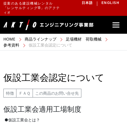
提案のある建設機械レンタル
日本語
ENGLISH
「レンサルティング®」のアクテ
ィオ
HOME
商品ラインナップ
足場機材 荷取機械
参考資料
仮設工業会認定について
仮設工業会認定について
特徴
ＦＡＱ
この商品のお問い合せ先
仮設工業会適用工場制度
●仮設工業会とは？