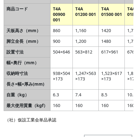
商品コード
T4A
T4A
T4A
T4A
00900
01200 001
01500 001
0180
001
天板高さ（mm）
860
1,160
1420
1,72
脚立全長（mm）
900
1,200
1480
1,79
設置寸法
504×646
563×812
617×961
676×
幅×奥行（mm）
収納時寸法
938×504
1,247×563
1,523×617
1,83
×173
×173
×173
×173
長さ×幅×厚み(mm)
自重（kg）
6.3
7.4
8.5
10.1
最大使用質量（kgf）
160
160
160
160
（社）仮設工業会単品承認