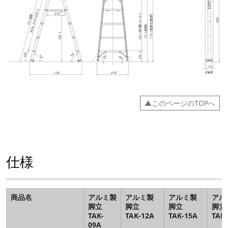
▲このページのTOPへ
仕様
商品名
アルミ製
アルミ製
アルミ製
アル
脚立
脚立
脚立
脚立
TAK-
TAK-12A
TAK-15A
TAK
09A