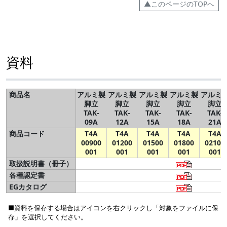
▲このページのTOPへ
資料
商品名
アルミ製
アルミ製
アルミ製
アルミ製
アルミ
脚立
脚立
脚立
脚立
脚立
TAK-
TAK-
TAK-
TAK-
TAK-
09A
12A
15A
18A
21A
商品コード
T4A
T4A
T4A
T4A
T4A
00900
01200
01500
01800
02100
001
001
001
001
001
取扱説明書（冊子）
各種認定書
EGカタログ
■資料を保存する場合はアイコンを右クリックし「対象をファイルに保
存」を選択してください。