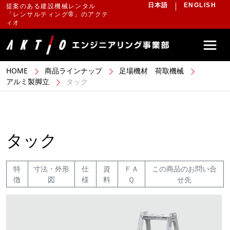
提案のある建設機械レンタル
日本語
ENGLISH
「レンサルティング®」のアクテ
ィオ
HOME
商品ラインナップ
足場機材 荷取機械
アルミ製脚立
タック
タック
特
寸法・外形
仕
資
ＦＡ
この商品のお問い合
徴
図
様
料
Ｑ
せ先