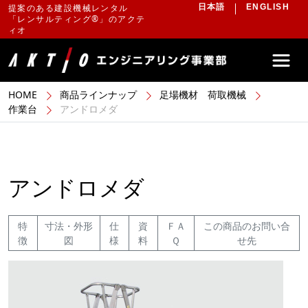
提案のある建設機械レンタル
日本語
ENGLISH
「レンサルティング®」のアクテ
ィオ
HOME
商品ラインナップ
足場機材 荷取機械
作業台
アンドロメダ
アンドロメダ
特
寸法・外形
仕
資
ＦＡ
この商品のお問い合
徴
図
様
料
Ｑ
せ先