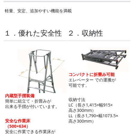
軽量、安定、追加やすい機能を満載
１．優れた安全性
２．収納性
コンパクトに折畳み可能
エレベーター での運搬が
可能です。
内蔵型手摺装備
収納寸法
簡単に組立て・折畳みが
LC（長さ1,415×幅915×
出来る手摺が付いています。
高さ300mm）
LL（長さ1,790×幅1073.5×
安全な作業床
高さ300mm）
（500×634）
安全に作業できる作業床が