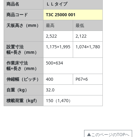
商品名
ＬＬタイプ
商品コード
T3C 25000 001
天板高さ（mm）
最高
最低
2,522
2,122
設置寸法
1,175×1,995
1,074×1,780
幅×長さ（mm）
作業床寸法
500×634
幅×長さ（mm）
伸縮幅（ピッチ）
400
P67×6
自重（kg）
32.0
積載荷重（kgf）
150（1,470）
▲このページのTOPへ