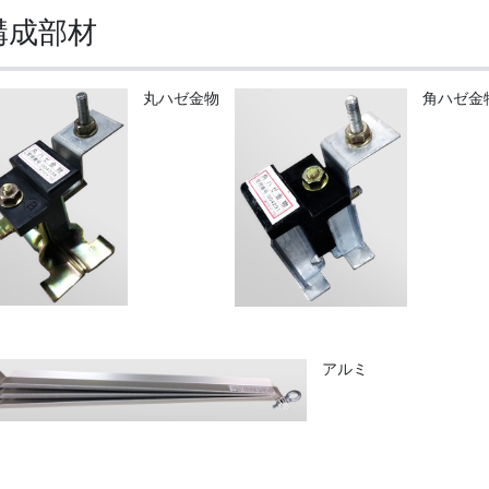
構成部材
丸ハゼ金物
角ハゼ金
アルミ