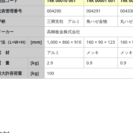
商品コード
T4K 00010 001
T4K 00001 001
T4K 0
代表管理番号
004290
004291
00433
呼称
三脚支柱 アルミ
角ハゼ金物
丸ハゼ
メーカー
高柳板金株式会社
寸法（L×W×H)
[mm]
1,000 × 866 × 910
160 × 90 × 123
160 × 
素 材
アルミ
メッキ
メッキ
質 量
[kg]
2.9
0.9
0.9
最大許容荷重
[kg]
100