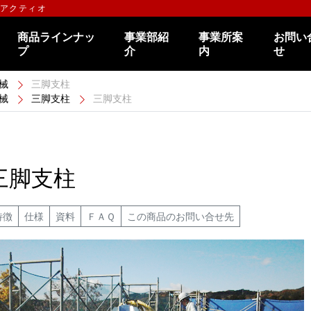
のアクティオ
商品ラインナッ
事業部紹
事業所案
お問い
プ
介
内
せ
械
三脚支柱
械
三脚支柱
三脚支柱
三脚支柱
特徴
仕様
資料
ＦＡＱ
この商品のお問い合せ先