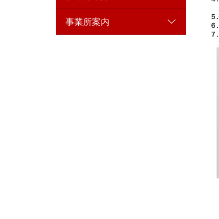
５.
事業所案内
６.
７.