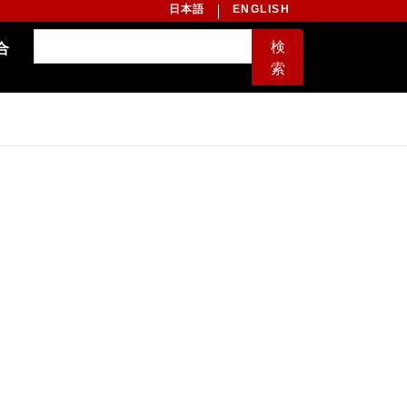
日本語
ENGLISH
検
合
索