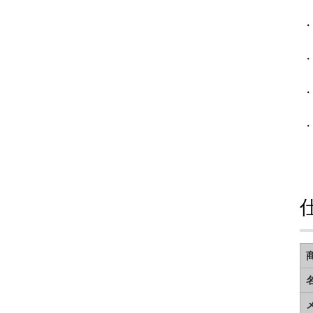
・
・
・
・