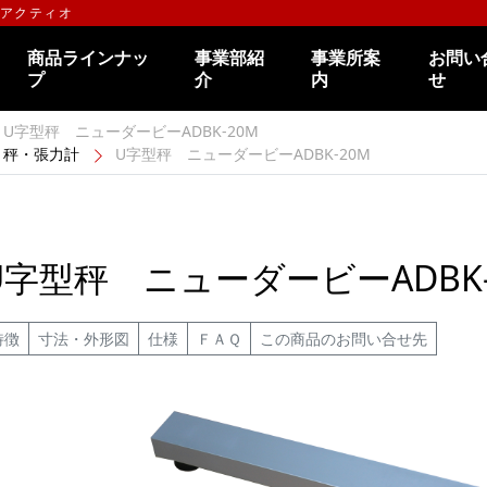
のアクティオ
商品ラインナッ
事業部紹
事業所案
お問い
プ
介
内
せ
U字型秤 ニューダービーADBK-20M
秤・張力計
U字型秤 ニューダービーADBK-20M
U字型秤 ニューダービーADBK-
特徴
寸法・外形図
仕様
ＦＡＱ
この商品のお問い合せ先