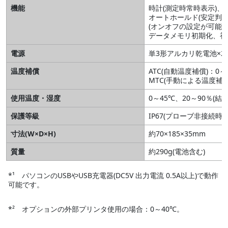
機能
時計(測定時常時表示)
オートホールド(安定判断
(オンオフの設定が可能)
データメモリ初期化、初
電源
単3形アルカリ乾電池×2、U
温度補償
ATC(自動温度補償)：0～1
MTC(手動による温度補償)
使用温度・湿度
0～45℃、20～90％(結
保護等級
IP67(プローブ非接続時無
寸法(W×D×H)
約70×185×35mm
質量
約290g(電池含む)
*¹ パソコンのUSBやUSB充電器(DC5V 出力電流 0.5A以上)で動作
可能です。
*² オプションの外部プリンタ使用の場合：0～40℃。