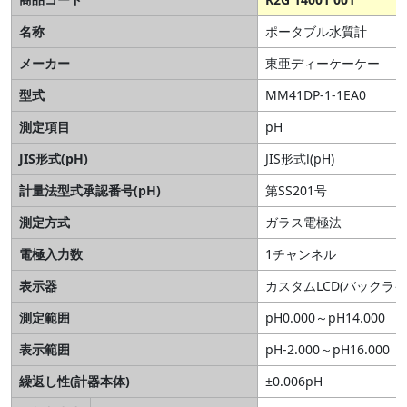
名称
ポータブル水質計
メーカー
東亜ディーケーケー
型式
MM41DP-1-1EA0
測定項目
pH
JIS形式(pH)
JIS形式Ⅰ(pH)
計量法型式承認番号(pH)
第SS201号
測定方式
ガラス電極法
電極入力数
1チャンネル
表示器
カスタムLCD(バックライ
測定範囲
pH0.000～pH14.000
表示範囲
pH-2.000～pH16.000
繰返し性(計器本体)
±0.006pH