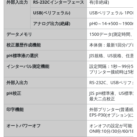
外部入出力
RS-232Cインターフェース
有(非絶縁)
USB(ペリフェラル)
USBペリフェラル 1POR
アナログ出力(絶縁)
pH0～14→500～1900m
データメモリ
1500データ(測定時間、
校正履歴作成機能
本体側：最新1回分/プロ
pH標準液の選択
JIS規格、US規格、任
インターバル測定機能
設定間隔：1秒～99分5
プリンター接続時は5秒～
外部入出力
RS-232C、USBペリ
pH校正
JIS pH標準液、US
最大二点校正
印字機能
外部プリンター(普通紙印
EPS-P30(オプション)に
オートパワーオフ
オンオフの設定が可能
ON時:10分/30分/60