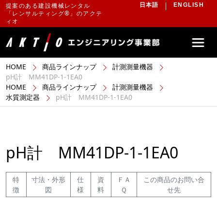
提案のある建設機械レンタル
日本語
ENGLISH
「レンサルティング®」のアクテ
ィオ
HOME
商品ラインナップ
計測測量機器
pH計 MM41DP-1-1EA0
HOME
商品ラインナップ
計測測量機器
水質測定器
pH計 MM41DP-1-1EA0
pH計 MM41DP-1-1EA0
特
寸法・外形
仕
資
ＦＡ
この商品のお問い合
徴
図
様
料
Ｑ
せ先