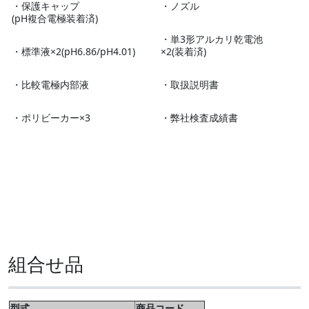
・保護キャップ
・ノズル
(pH複合電極装着済)
・単3形アルカリ乾電池
・標準液×2(pH6.86/pH4.01)
×2(装着済)
・比較電極内部液
・取扱説明書
・ポリビーカー×3
・弊社検査成績書
組合せ品
型式
商品コード