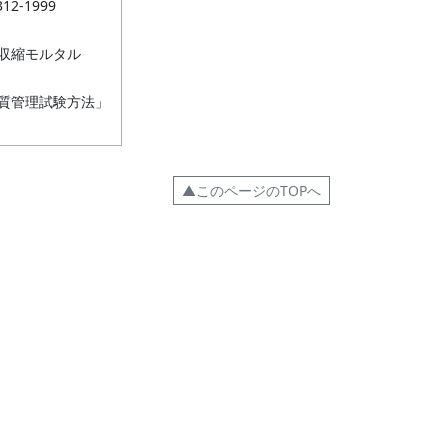
312-1999
収縮モルタル
質管理試験方法」
▲このページのTOPへ
図