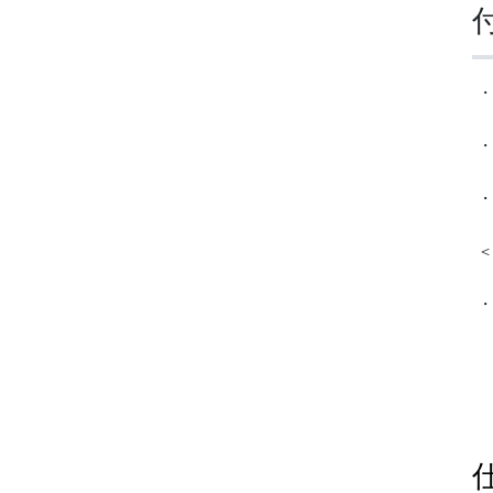
・
・
・
＜
・