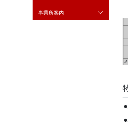
事業所案内
メ
●
●