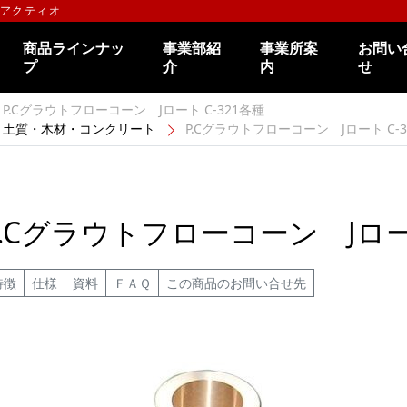
のアクティオ
商品ラインナッ
事業部紹
事業所案
お問い
プ
介
内
せ
P.Cグラウトフローコーン Jロート C-321各種
土質・木材・コンクリート
P.Cグラウトフローコーン Jロート C-3.
P.Cグラウトフローコーン Jロート
特徴
仕様
資料
ＦＡＱ
この商品のお問い合せ先