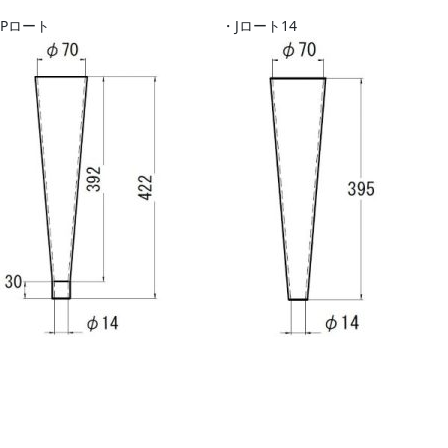
JPロート
・Jロート14