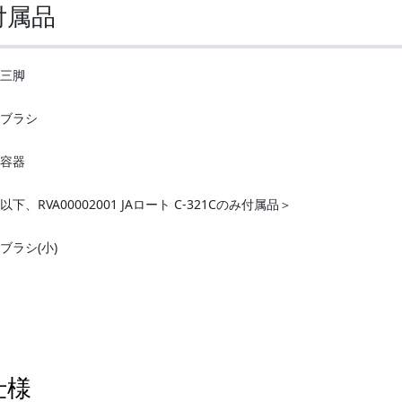
付属品
三脚
ブラシ
容器
以下、RVA00002001 JAロート C-321Cのみ付属品＞
ブラシ(小)
仕様