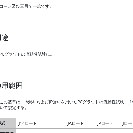
コーン及び三脚で一式です。
用途
PCグラウトの流動性試験に。
適用範囲
この基準は、JA漏斗およびJP漏斗を用いたPCグラウトの流動性試験、
いて規定する。
型式
J14ロート
JAロート
JPロート
Jロー