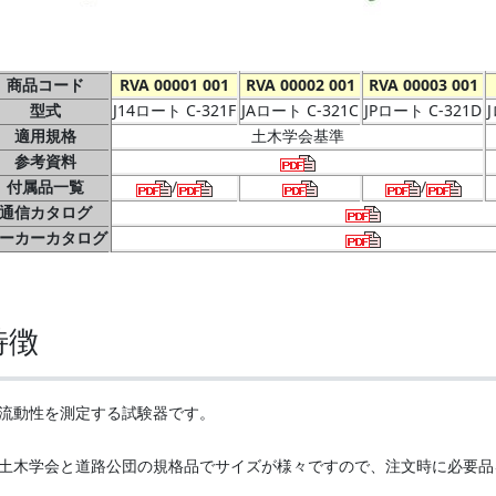
商品コード
RVA 00001 001
RVA 00002 001
RVA 00003 001
型式
J14ロート C-321F
JAロート C-321C
JPロート C-321D
適用規格
土木学会基準
参考資料
付属品一覧
/
/
通信カタログ
ーカーカタログ
特徴
流動性を測定する試験器です。
土木学会と道路公団の規格品でサイズが様々ですので、注文時に必要品