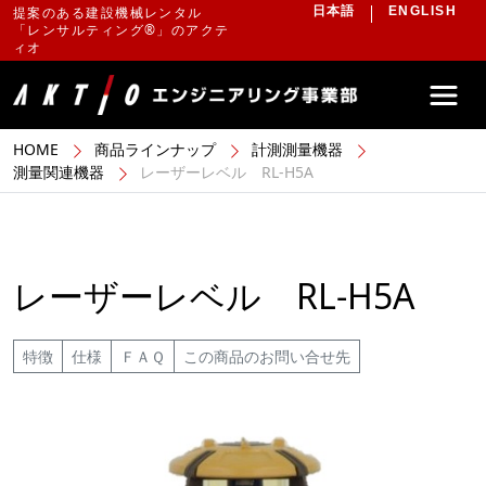
提案のある建設機械レンタル
日本語
ENGLISH
「レンサルティング®」のアクテ
ィオ
HOME
商品ラインナップ
計測測量機器
測量関連機器
レーザーレベル RL-H5A
レーザーレベル RL-H5A
特徴
仕様
ＦＡＱ
この商品のお問い合せ先