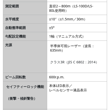
測定範囲
直径2～800m（LS-100D/LS-
80L使用時）
水平精度
±10″（±1.5mm／30m）
自動整準範囲
±5°
勾配設定機能
1軸（マニュアル方式）
光源
半導体可視レーザー（波長：
635nm）
クラス3R（JIS C 6802：2014）
ビーム回転数
600r.p.m.
本体LED表示／
セイフティーロック機能
レベルセンサー液晶表示
（衝撃・傾斜警告）