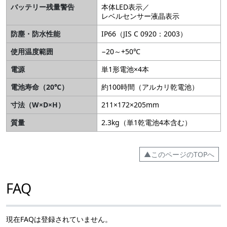
バッテリー残量警告
本体LED表示／
レベルセンサー液晶表示
防塵・防水性能
IP66（JIS C 0920：2003）
使用温度範囲
−20～+50℃
電源
単1形電池×4本
電池寿命（20℃）
約100時間（アルカリ乾電池）
寸法（W×D×H）
211×172×205mm
質量
2.3kg（単1乾電池4本含む）
▲このページのTOPへ
FAQ
現在FAQは登録されていません。