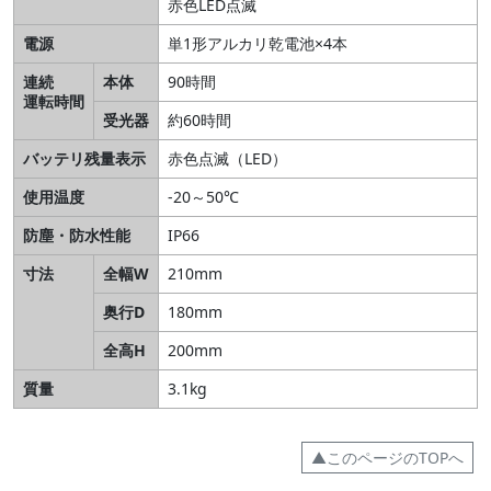
赤色LED点滅
電源
単1形アルカリ乾電池×4本
連続
本体
90時間
運転時間
受光器
約60時間
バッテリ残量表示
赤色点滅（LED）
使用温度
-20～50℃
防塵・防水性能
IP66
寸法
全幅W
210mm
奥行D
180mm
全高H
200mm
質量
3.1kg
▲このページのTOPへ