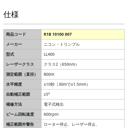
仕様
商品コード
R1B 10100 007
メーカー
ニコン・トリンブル
型式
LL400
レーザークラス
クラス2（650nm）
測定範囲（直径）
800m
水平精度
±10秒（30mで±1.5mm）
自動補正範囲
±5°
補修方法
電子式検出
ビーム回転速度
600rpm
補正範囲外警告
ローター停止、レーザー停止、