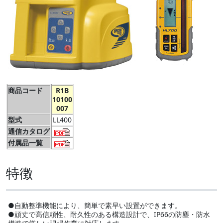
商品コード
R1B
10100
007
型式
LL400
通信カタログ
付属品一覧
特徴
●自動整準機能により、簡単で素早い設置ができます。
●頑丈で高信頼性、耐久性のある構造設計で、IP66の防塵・防水