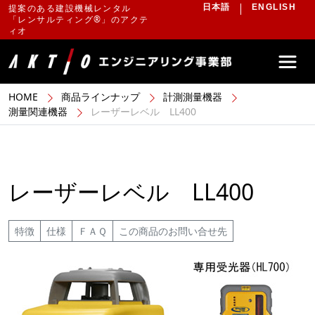
提案のある建設機械レンタル
日本語
ENGLISH
「レンサルティング®」のアクテ
ィオ
HOME
商品ラインナップ
計測測量機器
測量関連機器
レーザーレベル LL400
レーザーレベル LL400
特徴
仕様
ＦＡＱ
この商品のお問い合せ先