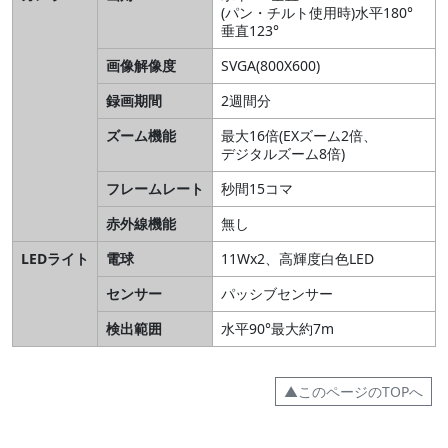
(パン・チルト使用時)水平180°
垂直123°
画像解像度
SVGA(800X600)
録画期間
2週間分
ズーム機能
最大16倍(EXズーム2倍、
デジタルズーム8倍)
フレームレート
秒間15コマ
赤外線機能
無し
LEDライト
電球
11Wx2、高輝度白色LED
センサー
パッシブセンサー
検出範囲
水平90°最大約7m
▲このページのTOPへ