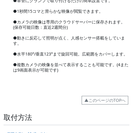
●単管にクランプで取り付けるだけの簡単設置です。
●1秒間15コマと滑らかな映像が閲覧できます。
●カメラの映像は専用のクラウドサーバーに保存されます。
(保存可能日数：直近2週間分)
●動きに反応して照明が点く、人感センサー搭載をしていま
す。
●水平180°/垂直123°まで旋回可能。広範囲をカバーします。
●複数カメラの映像を並べて表示することも可能です。(4また
は9画面表示が可能です)
▲このページのTOPへ
取付方法