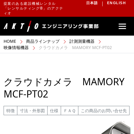
提案のある建設機械レンタル
日本語
ENGLISH
「レンサルティング®」のアクテ
ィオ
HOME
商品ラインナップ
計測測量機器
映像情報機器
クラウドカメラ MAMORY MCF-PT02
クラウドカメラ MAMORY
MCF-PT02
特徴
寸法・外形図
仕様
ＦＡＱ
この商品のお問い合せ先