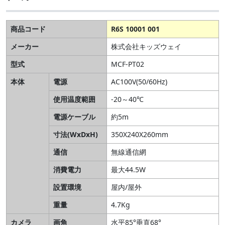
商品コード
R6S 10001 001
メーカー
株式会社キッズウェイ
型式
MCF-PT02
本体
電源
AC100V(50/60Hz)
使用温度範囲
-20～40℃
電源ケーブル
約5m
寸法(WxDxH)
350X240X260mm
通信
無線通信網
消費電力
最大44.5W
設置環境
屋内/屋外
重量
4.7Kg
カメラ
画角
水平85°垂直68°