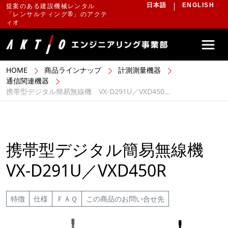
提案のある建設機械レンタル
日本語
ENGLISH
「レンサルティング®」のアクテ
ィオ
HOME
商品ラインナップ
計測測量機器
通信関連機器
携帯型デジタル簡易無線機 VX-D291U／VXD450...
携帯型デジタル簡易無線機
VX-D291U／VXD450R
特徴
仕様
ＦＡＱ
この商品のお問い合せ先