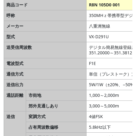
商品コード
R8N 105D0 001
呼称
350MHｚ帯携帯型デジ
メーカー
八重洲無線
型式
VX-D291U
送受信周波数
デジタル簡易無線登録局（
351.20000～351.3812
電波型式
F1E
通信方式
単信（プレストーク）方
送信出力
5W/1W（±20%、−50
通話距離
市街地
1,000～2,000m
郊外見通しあり
3,000～5,000m
送信
変調方式
4値FSK
占有周波数偏移
5.8kHz以下