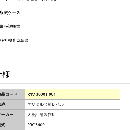
収納ケース
取扱説明書
弊社検査成績書
仕様
商品コード
R1V 30001 001
名称
デジタル傾斜レベル
メーカー
大菱計器製作所
型式
PRO3600