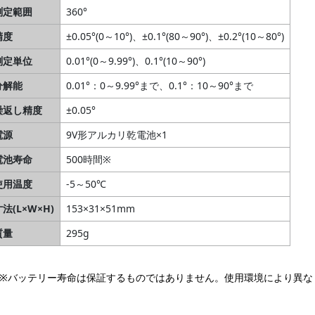
測定範囲
360°
精度
±0.05°(0～10°)、±0.1°(80～90°)、±0.2°(10～80°)
測定単位
0.01°(0～9.99°)、0.1°(10～90°)
分解能
0.01°：0～9.99°まで、0.1°：10～90°まで
繰返し精度
±0.05°
電源
9V形アルカリ乾電池×1
電池寿命
500時間※
使用温度
-5～50℃
法(L×W×H)
153×31×51mm
質量
295g
バッテリー寿命は保証するものではありません。使用環境により異な