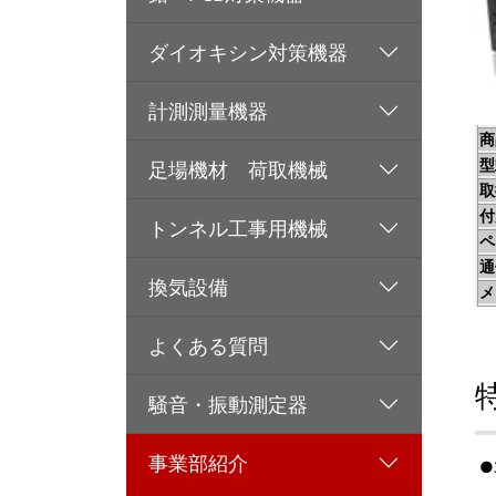
ダイオキシン対策機器
計測測量機器
商
型
足場機材 荷取機械
取
付
トンネル工事用機械
ペ
通
換気設備
メ
よくある質問
騒音・振動測定器
事業部紹介
●