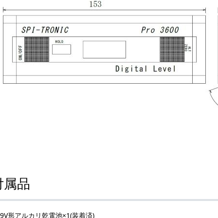
付属品
9V形アルカリ乾電池×1(装着済)