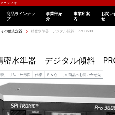
のアクティオ
商品ラインナッ
事業部紹
事業所案
お問い
プ
介
内
せ
その他測定器
精密水準器 デジタル傾斜 PRO3600
精密水準器 デジタル傾斜 PRO
特徴
寸法・外形図
仕様
ＦＡＱ
この商品のお問い合せ先