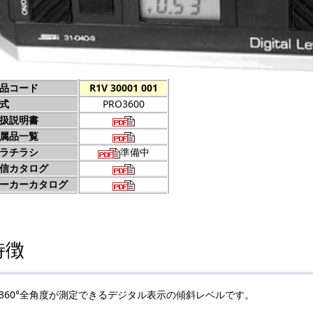
品コード
R1V 30001 001
式
PRO3600
扱説明書
属品一覧
ラチラシ
準備中
信カタログ
ーカーカタログ
特徴
360°全角度が測定できるデジタル表示の傾斜レベルです。