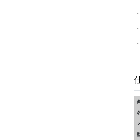
・
・
・